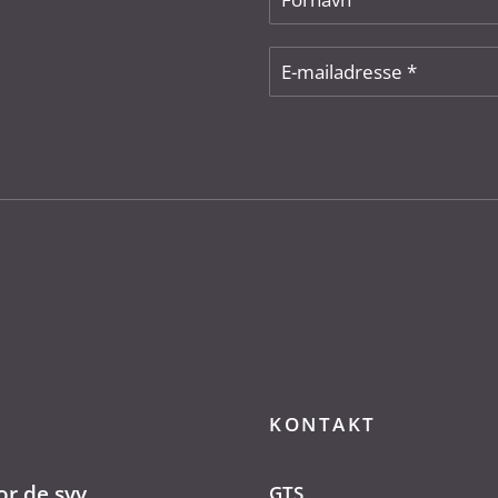
KONTAKT
or de syv
GTS