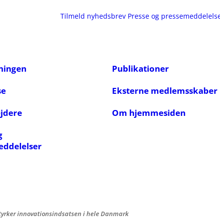
Tilmeld nyhedsbrev
Presse og pressemeddelels
ningen
Publikationer
se
Eksterne medlemsskaber
jdere
Om hjemmesiden
g
eddelelser
tyrker innovationsindsatsen i hele Danmark