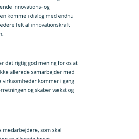
ende innovations- og
den komme i dialog med endnu
dere felt af innovationskraft i
n.
r det rigtig god mening for os at
r ikke allerede samarbejder med
nske virksomheder kommer i gang
 forretningen og skaber vækst og
ks medarbejdere, som skal
den er allerede besat.