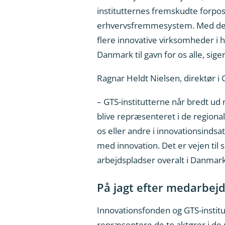
institutternes fremskudte forp
erhvervsfremmesystem. Med den
flere innovative virksomheder i h
Danmark til gavn for os alle, si
Ragnar Heldt Nielsen, direktør i
– GTS-institutterne når bredt ud 
blive repræsenteret i de regiona
os eller andre i innovationsinds
med innovation. Det er vejen til 
arbejdspladser overalt i Danmark
På jagt efter medarbej
Innovationsfonden og GTS-institu
repræsentere de to aktører i de 