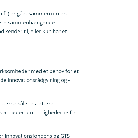
 m.fl.) er gået sammen om en
nu mere sammenhængende
kender til, eller kun har et
 virksomheder med et behov for et
de innovationsrådgvining og -
utterne således lettere
irksomheder om mulighederne for
er Innovationsfondens og GTS-