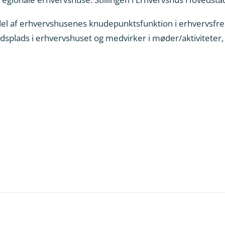
del af erhvervshusenes knudepunktsfunktion i erhvervs
jdsplads i erhvervshuset og medvirker i møder/aktivitete