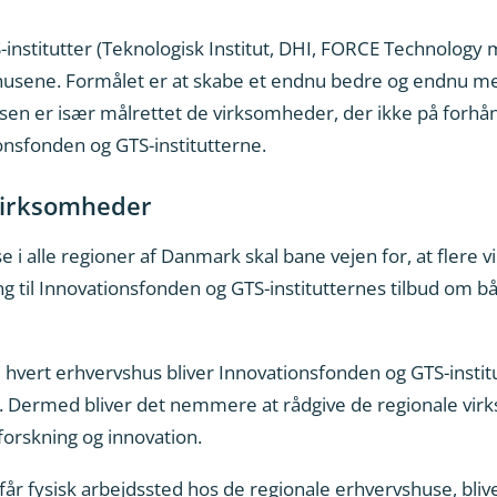
institutter (Teknologisk Institut, DHI, FORCE Technology
rvshusene. Formålet er at skabe et endnu bedre og end
 er især målrettet de virksomheder, der ikke på forhånd 
onsfonden og GTS-institutterne.
 virksomheder
e i alle regioner af Danmark skal bane vejen for, at flere
 til Innovationsfonden og GTS-institutternes tilbud om bå
i hvert erhvervshus bliver Innovationsfonden og GTS-instit
e. Dermed bliver det nemmere at rådgive de regionale v
orskning og innovation.
år fysisk arbejdssted hos de regionale erhvervshuse, bliv