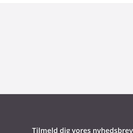
29. juni 2026
Kommentar til Folketingets akutpakke for
Tilmeld dig vores nyhedsbrev