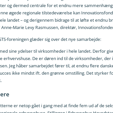
oster og dermed centrale for et endnu mere sammenhæng
ne øgede regionale tilstedeværelse kan Innovationsfon
ele landet – og derigennem bidrage til at løfte et endnu bre
ger Anne-Marie Levy Rasmussen, direktør, Innovationsfonde
 GTS-foreningen glæder sig over det nye samarbejde:
med sine ydelser til virksomheder i hele landet. Derfor give
le erhvervshuse. De er døren ind til de virksomheder, de
atsen. Jeg håber samarbejdet fører til, at endnu flere da
succes ikke mindst ift. den grønne omstilling. Det styrker
.
dere
tterne er netop gået i gang med at finde fem ud af de se
regionale erhvervshuse. Stillingen i Erhvervshus Hovedsta