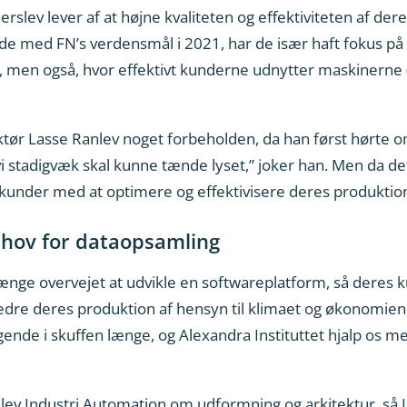
rslev lever af at højne kvaliteten og effektiviteten af de
 med FN’s verdensmål i 2021, har de især haft fokus på at
t, men også, hvor effektivt kunderne udnytter maskinerne
ktør Lasse Ranlev noget forbeholden, da han først hørte o
 stadigvæk skal kunne tænde lyset,” joker han. Men da det 
under med at optimere og effektivisere deres produktion,
ehov for dataopsamling
længe overvejet at udvikle en softwareplatform, så deres
edre deres produktion af hensyn til klimaet og økonomien, 
ende i skuffen længe, og Alexandra Instituttet hjalp os med 
nlev Industri Automation om udformning og arkitektur, så