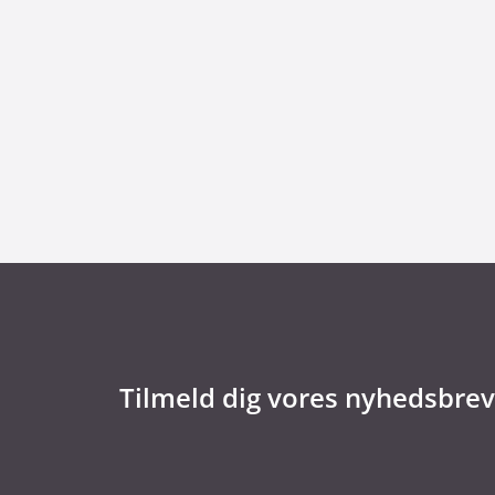
8. juli 2026
Dansk udviklingsprojekt vil redde printko
Tilmeld dig vores nyhedsbrev