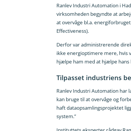
Ranlev Industri Automation i Hade
virksomheden begyndte at arbejde
at overvåge bl.a. energiforbruge
Effectiveness).
Derfor var administrerende dire
ikke energioptimere mere, hvis vi
hjælpe ham med at hjælpe hans k
Tilpasset industriens b
Ranlev Industri Automation har 
kan bruge til at overvåge og forb
haft dataopsamlingsprojektet ligg
system.”
Instituttets eksperter rådgav Ra