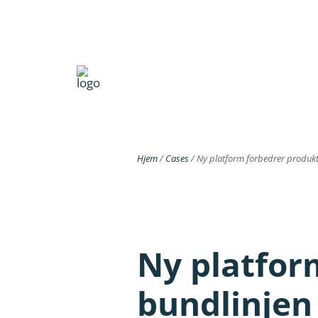
Hjem
/
Cases
/
Ny platform forbedrer produkt
Ny platfor
bundlinjen