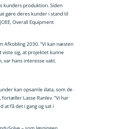
res kunders produktion. Siden
 gøre deres kunder i stand til
 (OEE, Overall Equipment
m Afkobling 2030. ”Vi kan næsten
viste sig, at projektet kunne
 var hans interesse vakt.
 kunder kan opsamle data, som de
fortæller Lasse Ranlev. ”Vi har
at få det i gang og sat i
 InduSolve – som løsningen