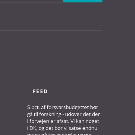
FEED
5 pct. af forsvarsbudgettet bør
gå til forskning - udover det der
i forvejen er afsat. Vi kan noget
i DK, og det bør vi satse endnu
mere på for at styrke vores