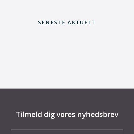
SENESTE AKTUELT
29. juni 2026
Kommentar til Folketingets akutpakke for
elnettet
Tilmeld dig vores nyhedsbrev