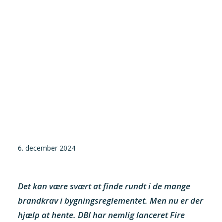
Tilmeld nyhedsbrev
Presse og pressemeddelelser
Kontakt
Dansk
English
Danske Testfaciliteter
6. december 2024
Det kan være svært at finde rundt i de mange
brandkrav i bygningsreglementet. Men nu er der
hjælp at hente. DBI har nemlig lanceret Fire