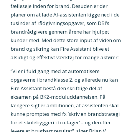
fælleseje inden for brand. Desuden er der
planer om at lade AI-assistenten kigge ned i de
tusinder af rådgivningsopgaver, som DBI’s
brandrådgivere gennem årene har hjulpet
kunder med. Med dette store input af viden om
brand og sikring kan Fire Assistant blive et
alsidigt og effektivt værktøj for mange aktører:
“Vi er i fuld gang med at automatisere
opgaverne i brandklasse 2, og allerede nu kan
Fire Assistant bestå den skriftlige del af
eksamen på BK2-moduluddannelsen. På
længere sigt er ambitionen, at assistenten skal
kunne promptes med fx ’skriv en brandstrategi
for et skolebyggeri i to etager’ – og derefter
levere et brugbart resultat”, siger Brian V.