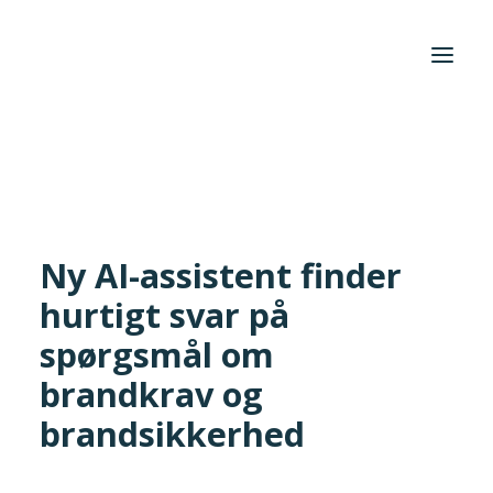
Hjem
/
Aktuelt
/
Nyhed
/
Ny AI-assistent finder hurtigt svar på
spørgsmål om brandkrav og brandsikkerhed
Foreningen
Institutter
Aktuelt
Ny AI-assistent finder
hurtigt svar på
Cases
spørgsmål om
brandkrav og
brandsikkerhed
Search