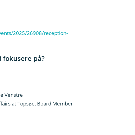
vents/2025/26908/reception-
i fokusere på?
le Venstre
ffairs at Topsøe, Board Member