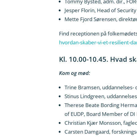
Tommy Bysted, adm. dir., FO
Jesper Florin, Head of Securit
Mette Fjord Sørensen, direktø
Find receptionen på folkemøde
hvordan-skaber-vi-et-resilient-d
Kl. 10.00-10.45. Hvad sk
Kom og mød:
Trine Bramsen, uddannelses- o
Stinus Lindgreen, uddannelses
Therese Beate Bording Herman
of EUDP, Board Member of DI
Christian Kjær Monsson, fagled
Carsten Damgaard, forskningsd