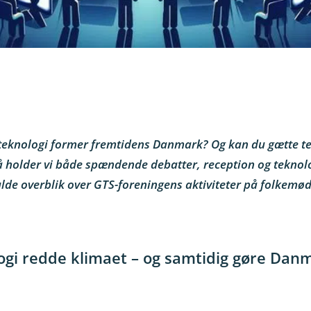
 teknologi former fremtidens Danmark? Og kan du gætte te
Så holder vi både spændende debatter, reception og tekn
ulde overblik over GTS-foreningens aktiviteter på folkemød
ogi redde klimaet – og samtidig gøre Dan