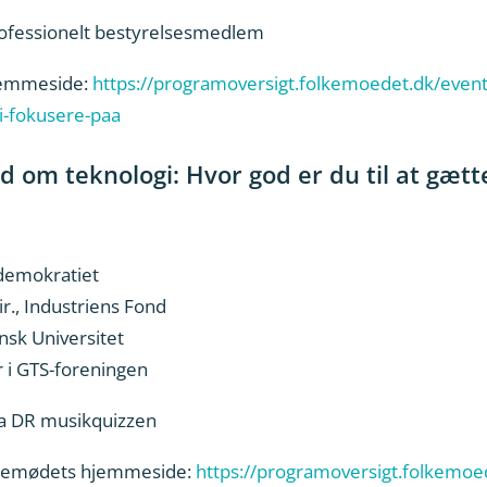
rofessionelt bestyrelsesmedlem
jemmeside:
https://programoversigt.folkemoedet.dk/even
i-fokusere-paa
d om teknologi: Hvor god er du til at gætt
ldemokratiet
., Industriens Fond
nsk Universitet
r i GTS-foreningen
ra DR musikquizzen
olkemødets hjemmeside:
https://programoversigt.folkemoe