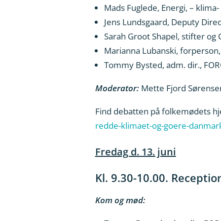
Mads Fuglede, Energi, – klim
Jens Lundsgaard, Deputy Direc
Sarah Groot Shapel, stifter o
Marianna Lubanski, forperson,
Tommy Bysted, adm. dir., FO
Moderator:
Mette Fjord Sørensen
Find debatten på folkemødets 
redde-klimaet-og-goere-danmark
Fredag d. 13. juni
Kl. 9.30-10.00. Recept
Kom og mød: