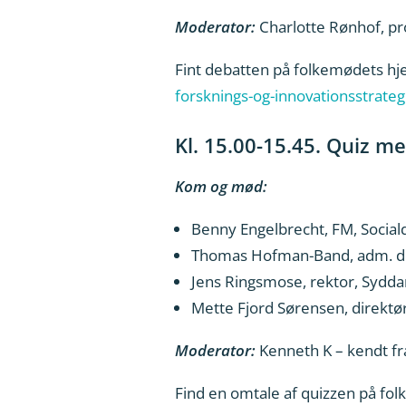
Moderator:
Charlotte Rønhof, p
Fint debatten på folkemødets h
forsknings-og-innovationsstrateg
Kl. 15.00-15.45. Quiz me
Kom og mød:
Benny Engelbrecht, FM, Socia
Thomas Hofman-Band, adm. dir
Jens Ringsmose, rektor, Sydda
Mette Fjord Sørensen, direktø
Moderator:
Kenneth K – kendt f
Find en omtale af quizzen på f