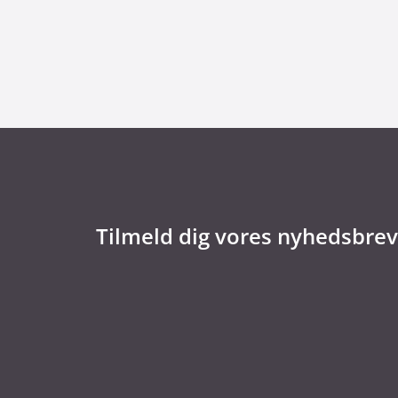
Kommentar til Folketingets akutpakke for
Tilmeld dig vores nyhedsbrev