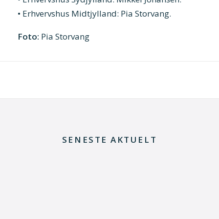
• Erhvervshus Midtjylland: Pia Storvang.
Foto:
Pia Storvang
SENESTE AKTUELT
29. juni 2026
Kommentar til Folketingets akutpakke for
elnettet