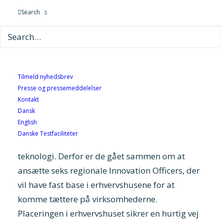
14. april 2021
Search
Små og mellemstore virksomheder skal blive
bedre til at se mulighederne for at samarbejde
om innovation. Det vil en ny indsats bidrage til.
Tilmeld nyhedsbrev
Presse og pressemeddelelser
Innovationsfonden og de syv GTS-institutter vil
Kontakt
Dansk
gerne have flere små og mellemstore
English
virksomheder til at benyttet deres tilbud om at
Danske Testfaciliteter
styrke innovation igennem anvendelse af ny
teknologi. Derfor er de gået sammen om at
ansætte seks regionale Innovation Officers, der
vil have fast base i erhvervshusene for at
komme tættere på virksomhederne.
Placeringen i erhvervshuset sikrer en hurtig vej