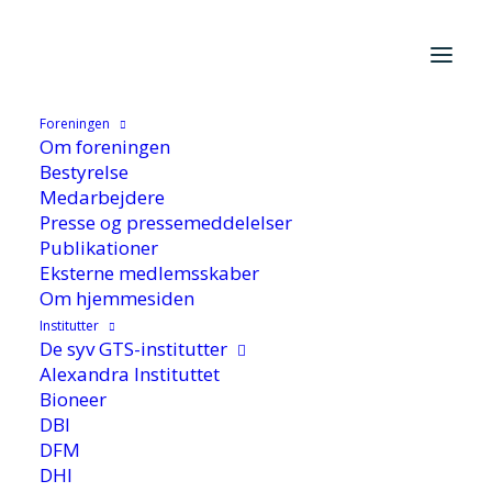
Hjem
/
Aktuelt
/
Nyhed
/
Midtjylland: Ny indsats forbedrer
muligheder for at innovere sig til vækst
Foreningen
Om foreningen
Bestyrelse
Medarbejdere
Presse og pressemeddelelser
Publikationer
Midtjylland: Ny indsats
Eksterne medlemsskaber
Om hjemmesiden
forbedrer muligheder
Institutter
for at innovere sig til
De syv GTS-institutter
Alexandra Instituttet
vækst
Bioneer
DBI
DFM
DHI