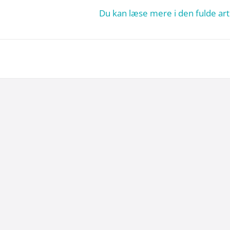
Du kan læse mere i den fulde art
29. juni 2026
Kommentar til Folketingets akutpakke for