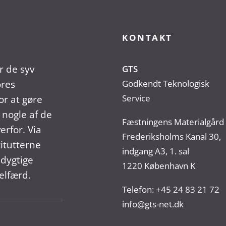
KONTAKT
r de syv
GTS
ores
Godkendt Teknologisk
Service
r at gøre
 nogle af de
Fæstningens Materialgård
erfor. Via
Frederiksholms Kanal 30,
titutterne
indgang A3, 1. sal
dygtige
1220 København K
elfærd.
Telefon:
+45 24 83 21 72
info@gts-net.dk