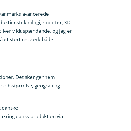
g Danmarks avancerede
duktionsteknologi, robotter, 3D-
liver vildt spændende, og jeg er
 på et stort netværk både
tioner. Det sker gennem
hedsstørrelse, geografi og
t danske
kring dansk produktion via