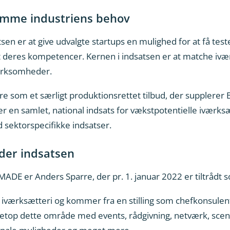
omme industriens behov
n er at give udvalgte startups en mulighed for at få test
t deres kompetencer. Kernen i indsatsen er at matche ivæ
virksomheder.
re som et særligt produktionsrettet tilbud, der supplere
r en samlet, national indsats for vækstpotentielle iværksæ
 sektorspecifikke indsatser.
eder indsatsen
MADE er Anders Sparre, der pr. 1. januar 2022 er tiltrådt
iværksætteri og kommer fra en stilling som chefkonsulent
 netop dette område med events, rådgivning, netværk, scene