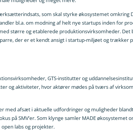
ionale muligheder og meget mere.
n iværksætterindsats, som skal styrke økosystemet omkrin
dler bl.a. om modning af helt nye startups inden for pro
 med større og etablerede produktionsvirksomheder. Det b
s Sparre, der er et kendt ansigt i startup-miljøet og trækker
ionsvirksomheder, GTS-institutter og uddannelsesinstitu
r og aktiviteter, hvor aktører mødes på tværs af virksom
er med afsæt i aktuelle udfordringer og muligheder bland
kus på SMV’er. Som klynge samler MADE økosystemet om
open labs og projekter.