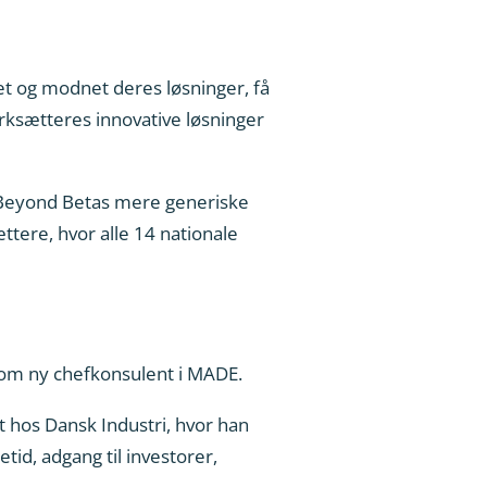
et og modnet deres løsninger, få
rksætteres innovative løsninger
r Beyond Betas mere generiske
ttere, hvor alle 14 nationale
 som ny chefkonsulent i MADE.
 hos Dansk Industri, hvor han
tid, adgang til investorer,