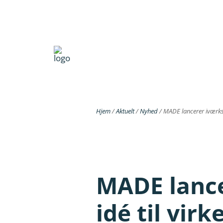
Hjem
/
Aktuelt
/
Nyhed
/
MADE lancerer iværksæ
MADE lance
idé til virk