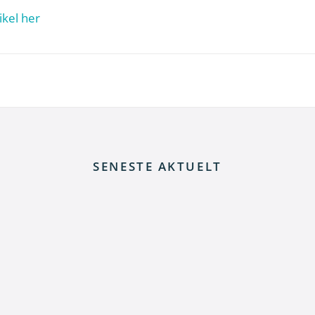
ikel her
SENESTE AKTUELT
 elnettet