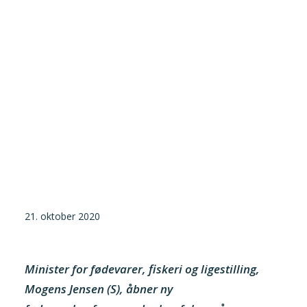
Tilmeld nyhedsbrev
Presse og pressemeddelelser
Kontakt
Dansk
English
Danske Testfaciliteter
21. oktober 2020
Minister for fødevarer, fiskeri og ligestilling,
Mogens Jensen (S), åbner ny