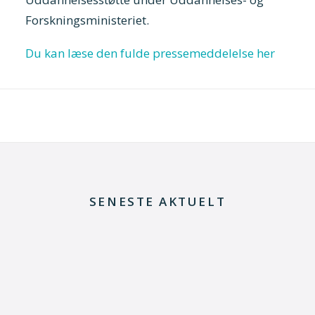
Forskningsministeriet.
Du kan læse den fulde pressemeddelelse her
SENESTE AKTUELT
29. juni 2026
Kommentar til Folketingets akutpakke for
elnettet