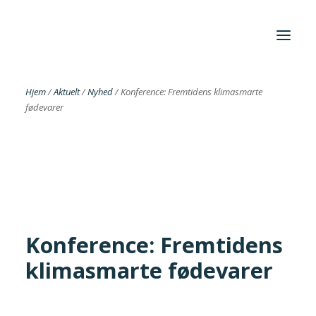
Hjem
/
Aktuelt
/
Nyhed
/
Konference: Fremtidens klimasmarte
fødevarer
Foreningen
Institutter
Aktuelt
Cases
Konference: Fremtidens
klimasmarte fødevarer
Search