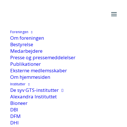
Foreningen
Hjem
/
De syv GTS-Institutter
/
FORCE Technology
/
Om foreningen
Innovationstjek førte til forskningssamarbejde
Bestyrelse
Medarbejdere
Presse og pressemeddelelser
Publikationer
Eksterne medlemsskaber
Om hjemmesiden
Institutter
De syv GTS-institutter
Innovationstjek førte til
Alexandra Instituttet
Bioneer
forskningssamarbejde
DBI
DFM
DHI