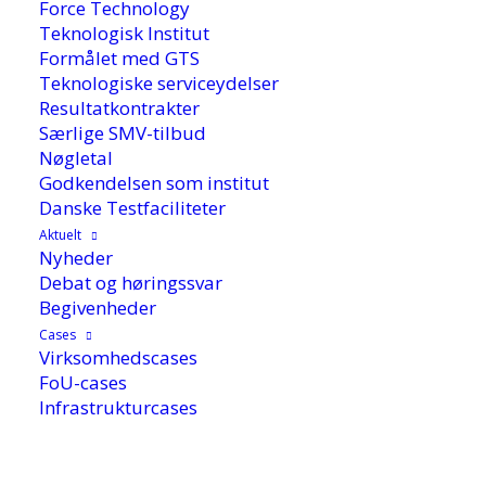
Force Technology
Teknologisk Institut
Formålet med GTS
Teknologiske serviceydelser
Resultatkontrakter
Særlige SMV-tilbud
Nøgletal
Godkendelsen som institut
Danske Testfaciliteter
Aktuelt
Nyheder
Debat og høringssvar
Begivenheder
Cases
24. maj 2018
Virksomhedscases
FoU-cases
Infrastrukturcases
For den 45-mand store virksomhed AH Metal
Solutions var et innovationstjek det skub, der