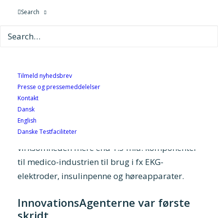
satte virksomheden i gang med
Search
forskningssamarbejde. Resultatet er, at
virksomheden kan øge sin produktion af
komponenter med 30 pct.
Af Dorthe Sjøbeck Christiansen,
Tilmeld nyhedsbrev
informationschef i GTS-foreningen
Presse og pressemeddelelser
Kontakt
AH Metal Solutions
er en af verdens førende
Dansk
eksperter inden for optræk og formning af
English
Danske Testfaciliteter
ultratynde metalplader. Hvert år producerer
virksomheden mere end 1.5 mia. komponenter
til medico-industrien til brug i fx EKG-
elektroder, insulinpenne og høreapparater.
InnovationsAgenterne var første
skridt