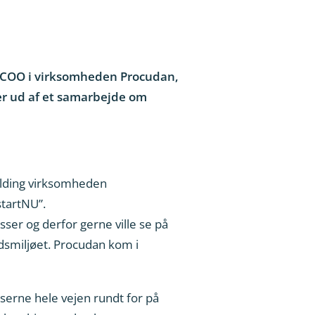
n, COO i virksomheden Procudan,
er ud af et samarbejde om
Kolding virksomheden
startNU”.
ser og derfor gerne ville se på
dsmiljøet. Procudan kom i
sserne hele vejen rundt for på