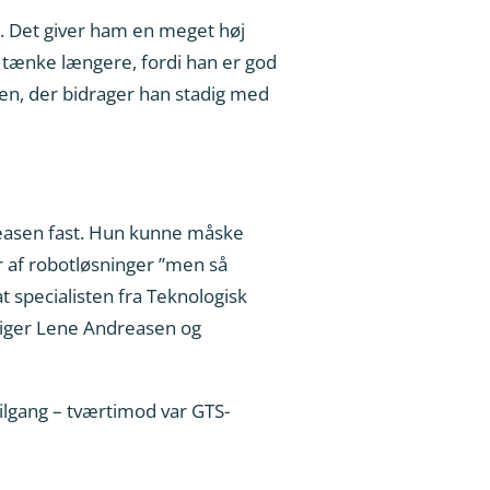
g. Det giver ham en meget høj
 tænke længere, fordi han er god
sten, der bidrager han stadig med
reasen fast. Hun kunne måske
r af robotløsninger ”men så
at specialisten fra Teknologisk
, siger Lene Andreasen og
tilgang – tværtimod var GTS-