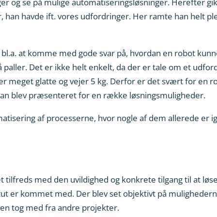
r og se på mulige automatiseringsløsninger. Herefter gi
 han havde ift. vores udfordringer. Her ramte han helt pl
 bl.a. at komme med gode svar på, hvordan en robot kunne b
aller. Det er ikke helt enkelt, da der er tale om et udford
, er meget glatte og vejer 5 kg. Derfor er det svært for en 
udan blev præsenteret for en række løsningsmuligheder.
matisering af processerne, hvor nogle af dem allerede er i
ilfreds med den uvildighed og konkrete tilgang til at løs
titut er kommet med. Der blev set objektivt på mulighede
ten tog med fra andre projekter.