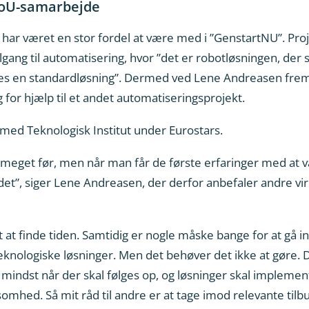
FoU-samarbejde
 har været en stor fordel at være med i ”GenstartNU”. Pro
ng til automatisering, hvor ”det er robotløsningen, der 
asses en standardløsning”. Dermed ved Lene Andreasen fr
g for hjælp til et andet automatiseringsprojekt.
ed Teknologisk Institut under Eurostars.
så meget før, men når man får de første erfaringer med at 
ndet”, siger Lene Andreasen, der derfor anbefaler andre 
at finde tiden. Samtidig er nogle måske bange for at gå ind i
ologiske løsninger. Men det behøver det ikke at gøre. De
 mindst når der skal følges op, og løsninger skal implemen
rksomhed. Så mit råd til andre er at tage imod relevante til