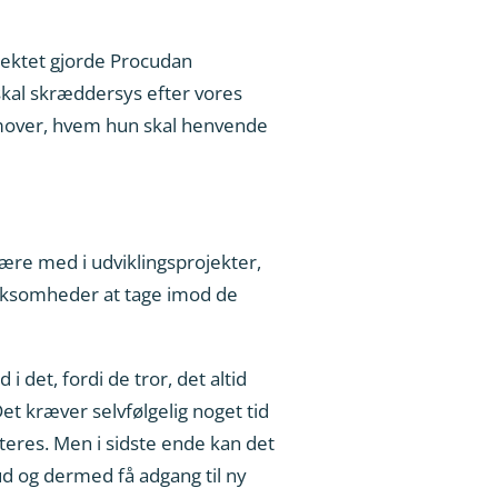
jektet gjorde Procudan
skal skræddersys efter vores
emover, hvem hun skal henvende
være med i udviklingsprojekter,
virksomheder at tage imod de
 det, fordi de tror, det altid
t kræver selvfølgelig noget tid
teres. Men i sidste ende kan det
bud og dermed få adgang til ny