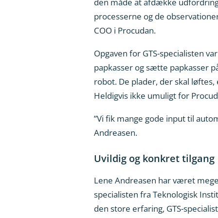
den måde at afdække udfordringe
processerne og de observationer,
COO i Procudan.
Opgaven for GTS-specialisten var
papkasser og sætte papkasser på p
robot. De plader, der skal løftes
Heldigvis ikke umuligt for Proc
”Vi fik mange gode input til auto
Andreasen.
Uvildig og konkret tilgang
Lene Andreasen har været meget t
specialisten fra Teknologisk Ins
den store erfaring, GTS-specialis