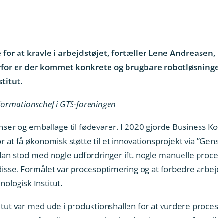
e for at kravle i arbejdstøjet, fortæller Lene Andrease
erfor er der kommet konkrete og brugbare robotløsning
titut.
nformationschef i GTS-foreningen
enser og emballage til fødevarer. I 2020 gjorde Business 
t få økonomisk støtte til et innovationsprojekt via ”Gen
n stod med nogle udfordringer ift. nogle manuelle proces
isse. Formålet var procesoptimering og at forbedre arbej
ologisk Institut.
titut var med ude i produktionshallen for at vurdere proce