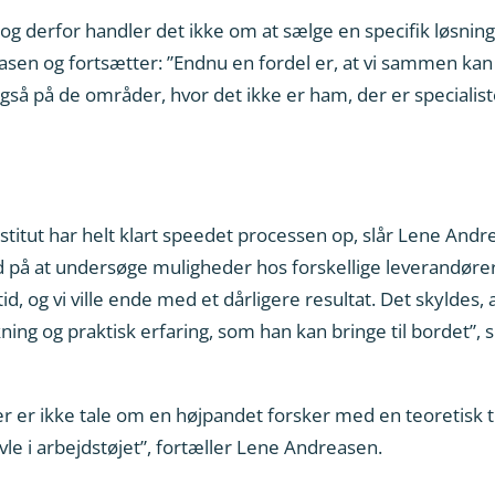
 og derfor handler det ikke om at sælge en specifik løsnin
sen og fortsætter: ”Endnu en fordel er, at vi sammen kan
 – også på de områder, hvor det ikke er ham, der er speciali
titut har helt klart speedet processen op, slår Lene And
d på at undersøge muligheder hos forskellige leverandøre
id, og vi ville ende med et dårligere resultat. Det skyldes, 
skning og praktisk erfaring, som han kan bringe til bordet”
er er ikke tale om en højpandet forsker med en teoretisk 
avle i arbejdstøjet”, fortæller Lene Andreasen.