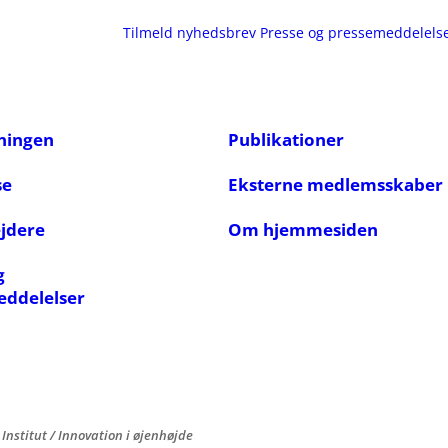
Tilmeld nyhedsbrev
Presse og pressemeddelels
ningen
Publikationer
se
Eksterne medlemsskaber
jdere
Om hjemmesiden
g
eddelelser
Institut
/
Innovation i øjenhøjde