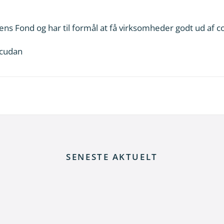
iens Fond og har til formål at få virksomheder godt ud af c
cudan
SENESTE AKTUELT
rt fra skrotning