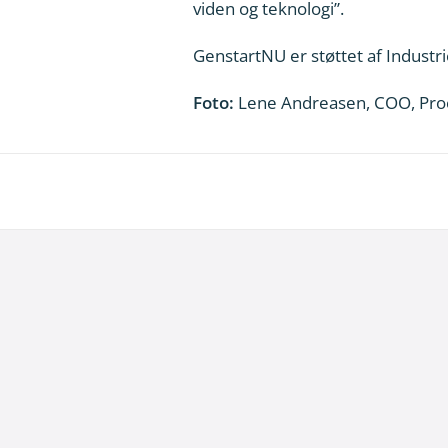
viden og teknologi”.
GenstartNU
er støttet af Industr
Foto:
Lene Andreasen, COO, Pro
8. juli 2026
Dansk udviklingsprojekt vil redde printko