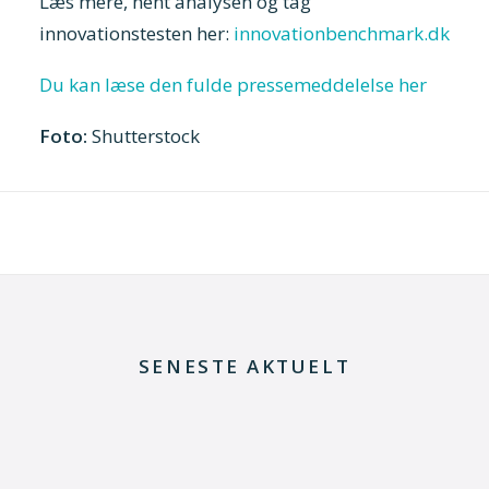
Læs mere, hent analysen og tag
innovationstesten her:
innovationbenchmark.dk
Du kan læse den fulde pressemeddelelse her
Foto:
Shutterstock
SENESTE AKTUELT
29. juni 2026
Kommentar til Folketingets akutpakke for