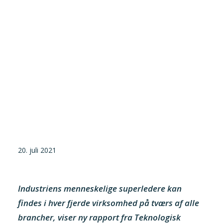
Tilmeld nyhedsbrev
Presse og pressemeddelelser
Kontakt
Dansk
English
Danske Testfaciliteter
20. juli 2021
Industriens menneskelige superledere kan
findes i hver fjerde virksomhed på tværs af alle
brancher, viser ny rapport fra Teknologisk