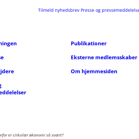
Tilmeld nyhedsbrev
Presse og pressemeddelels
ningen
Publikationer
se
Eksterne medlemsskaber
jdere
Om hjemmesiden
g
eddelelser
rfor er cirkulær økonomi så svært?