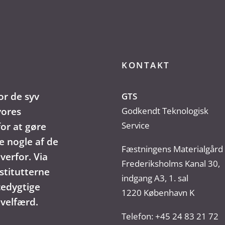
KONTAKT
or de syv
GTS
vores
Godkendt Teknologisk
Service
or at gøre
e nogle af de
Fæstningens Materialgård
verfor. Via
Frederiksholms Kanal 30,
stitutterne
indgang A3, 1. sal
cedygtige
1220 København K
 velfærd.
Telefon:
+45 24 83 21 72