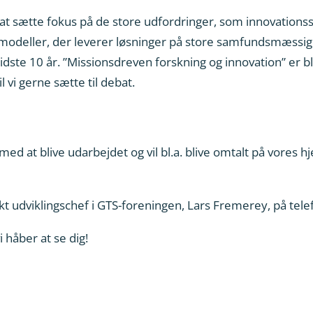
 sætte fokus på de store udfordringer, som innovationss
modeller, der leverer løsninger på store samfundsmæssi
dste 10 år. ”Missionsdreven forskning og innovation” er b
 vi gerne sætte til debat.
d at blive udarbejdet og vil bl.a. blive omtalt på vores 
kt udviklingschef i GTS-foreningen, Lars Fremerey, på tel
 håber at se dig!