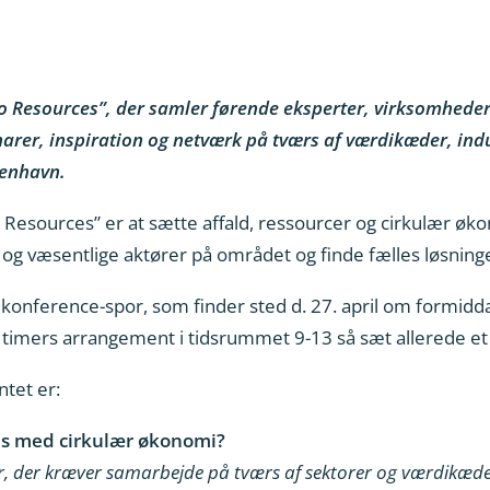
o Resources”, der samler førende eksperter, virksomheder,
rer, inspiration og netværk på tværs af værdikæder, indus
benhavn.
esources” er at sætte affald, ressourcer og cirkulær øk
 og væsentlige aktører på området og finde fælles løsninge
 konference-spor, som finder sted d. 27. april om formid
 timers arrangement i tidsrummet 9-13 så sæt allerede et 
tet er:
kes med cirkulær økonomi?
r, der kræver samarbejde på tværs af sektorer og værdikæd