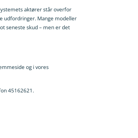
ystemets aktører står overfor
ge udfordringer. Mange modeller
lot seneste skud – men er det
hjemmeside og i vores
efon 45162621.