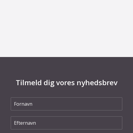
29. juni 2026
Kommentar til Folketingets akutpakke for
elnettet
Tilmeld dig vores nyhedsbrev