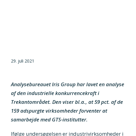
Tilmeld nyhedsbrev
Presse og pressemeddelelser
Kontakt
Dansk
English
29. juli 2021
Danske Testfaciliteter
Analysebureauet Iris Group har lavet en analyse
af den industrielle konkurrencekraft i
Trekantområdet. Den viser bl.a., at 59 pct. af de
159 adspurgte virksomheder forventer at
samarbejde med GTS-institutter.
Ifølge undersøgelsen er industrivirksomheder i