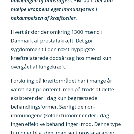
udviklingen af antistoffet
CYM-001,
der kan
hjælpe kroppens eget immunsystem i
bekæmpelsen af kræftceller.
Hvert år dør der omkring 1300 mænd i
Danmark af prostatakræft. Det gør
sygdommen til den næst-hyppigste
kræftrelaterede dødsårsag hos mænd kun
overgået af lungekræft.
Forskning på kræftområdet har i mange år
været højt prioriteret, men på trods af dette
eksisterer der i dag kun begrænsede
behandlingsformer. Særligt de non-
immunogene (kolde) tumorer er der i dag
ingen effektive behandlinger imod. Denne type
tumor er bl.a. den, man ser i prostatacancer.