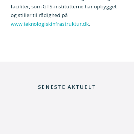
faciliter, som GTS-institutterne har opbygget
og stiller til rådighed på
www.teknologiskinfrastruktur.dk
.
SENESTE AKTUELT
29. juni 2026
Kommentar til Folketingets akutpakke for
elnettet