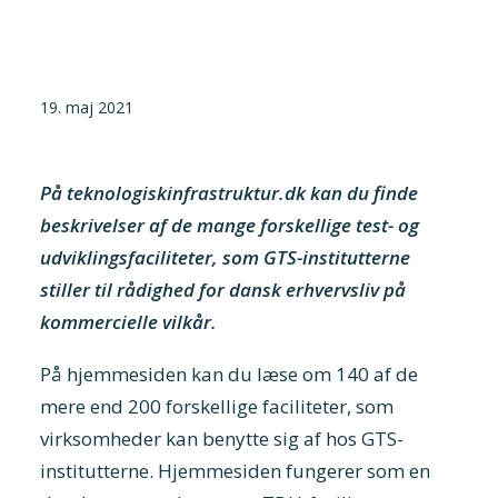
Tilmeld nyhedsbrev
Presse og pressemeddelelser
19. maj 2021
Kontakt
Dansk
På teknologiskinfrastruktur.dk kan du finde
English
beskrivelser af de mange forskellige test- og
udviklingsfaciliteter, som GTS-institutterne
Danske Testfaciliteter
stiller til rådighed for dansk erhvervsliv på
kommercielle vilkår.
På hjemmesiden kan du læse om 140 af de
mere end 200 forskellige faciliteter, som
virksomheder kan benytte sig af hos GTS-
institutterne. Hjemmesiden fungerer som en