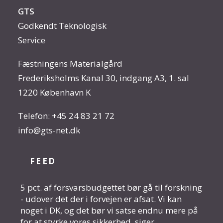
GTS
Godkendt Teknologisk
Service
Fæstningens Materialgård
Frederiksholms Kanal 30, indgang A3, 1. sal
1220 København K
Telefon:
+45 24 83 21 72
info@gts-net.dk
FEED
5 pct. af forsvarsbudgettet bør gå til forskning
- udover det der i forvejen er afsat. Vi kan
noget i DK, og det bør vi satse endnu mere på
for at styrke vores sikkerhed, siger