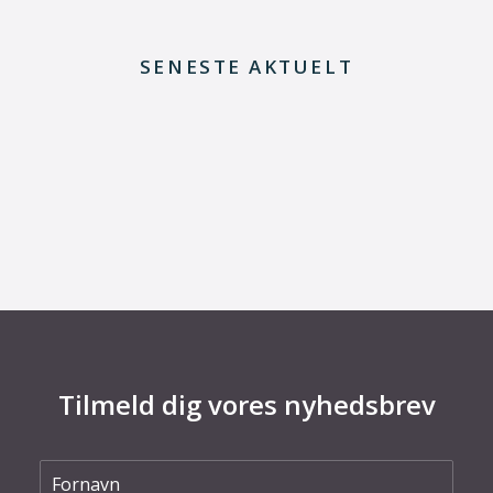
SENESTE AKTUELT
29. juni 2026
Kommentar til Folketingets akutpakke for
elnettet
Tilmeld dig vores nyhedsbrev