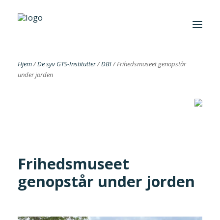
Hjem
/
De syv GTS-Institutter
/
DBI
/
Frihedsmuseet genopstår
under jorden
Foreningen
Institutter
Aktuelt
Cases
Frihedsmuseet
genopstår under jorden
Search