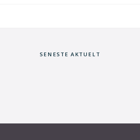
SENESTE AKTUELT
8. juli 2026
Dansk udviklingsprojekt vil redde printkort fra
skrotning