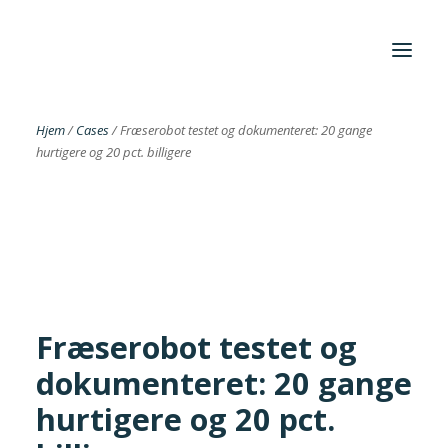
Hjem
/
Cases
/
Fræserobot testet og dokumenteret: 20 gange
hurtigere og 20 pct. billigere
Foreningen
Institutter
Aktuelt
Cases
Fræserobot testet og
dokumenteret: 20 gange
Search
hurtigere og 20 pct.