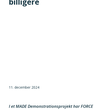
billigere
Tilmeld nyhedsbrev
Presse og pressemeddelelser
Kontakt
Dansk
English
Danske Testfaciliteter
11. december 2024
I et MADE Demonstrationsprojekt har FORCE