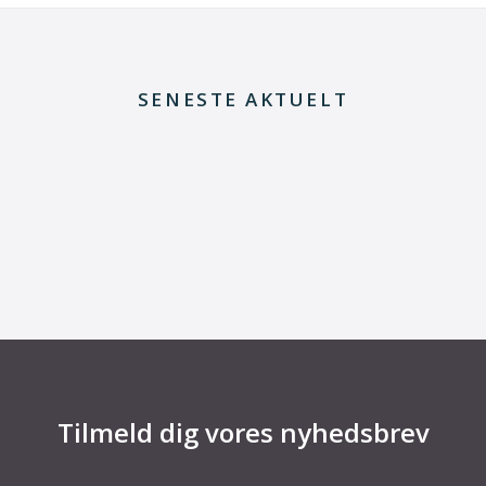
SENESTE AKTUELT
29. juni 2026
Kommentar til Folketingets akutpakke for
elnettet
Tilmeld dig vores nyhedsbrev