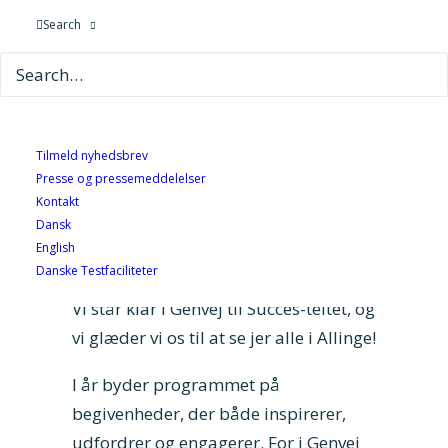
Search
9. juni 2026
Tilmeld nyhedsbrev
Presse og pressemeddelelser
Kontakt
Dansk
GTS-institutterne er igen i år
English
repræsenteret på Folkemødet.
Danske Testfaciliteter
Vi står klar i Genvej til Succes-teltet, og
vi glæder vi os til at se jer alle i Allinge!
I år byder programmet på
begivenheder, der både inspirerer,
udfordrer og engagerer. For i Genvej