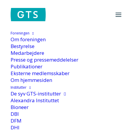
Foreningen
Om foreningen
Hjem
/
Aktuelt
/
Folkemødet 2026: GENVEJ TIL SUCCES
Bestyrelse
Medarbejdere
Presse og pressemeddelelser
Publikationer
Eksterne medlemsskaber
Om hjemmesiden
Institutter
Folkemødet 2026:
De syv GTS-institutter
GENVEJ TIL SUCCES
Alexandra Instituttet
Bioneer
DBI
DFM
DHI