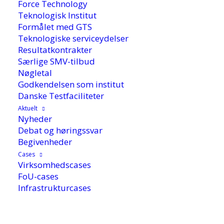
Force Technology
Teknologisk Institut
Formålet med GTS
Teknologiske serviceydelser
Resultatkontrakter
Særlige SMV-tilbud
Nøgletal
Godkendelsen som institut
Danske Testfaciliteter
20. januar 2021
Aktuelt
Nyheder
Debat og høringssvar
Begivenheder
I sidste uge blev det offentliggjort, hvilke nye
Cases
indsatsområder, som GTS-institutterne skal
Virksomhedscases
arbejde med i de kommende fire år. DBI er klar
FoU-cases
til at udvikle nye løsninger, som er både
Infrastrukturcases
klimavenlige og brandsikre.