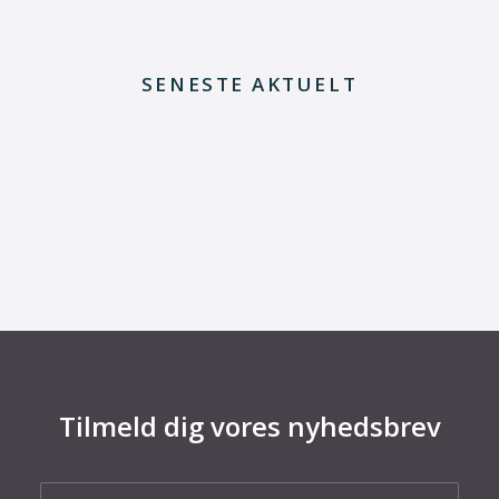
SENESTE AKTUELT
8. juli 2026
Dansk udviklingsprojekt vil redde printkort fra
skrotning
Tilmeld dig vores nyhedsbrev