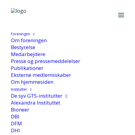
Hjem
/
De syv GTS-Institutter
/
DBI
/
DBI sætter gang i tre nye
indsatsområder
Foreningen
Om foreningen
Bestyrelse
Medarbejdere
Presse og pressemeddelelser
Publikationer
DBI sætter gang i tre nye
Eksterne medlemsskaber
indsatsområder
Om hjemmesiden
Institutter
De syv GTS-institutter
Alexandra Instituttet
Bioneer
DBI
DFM
DHI