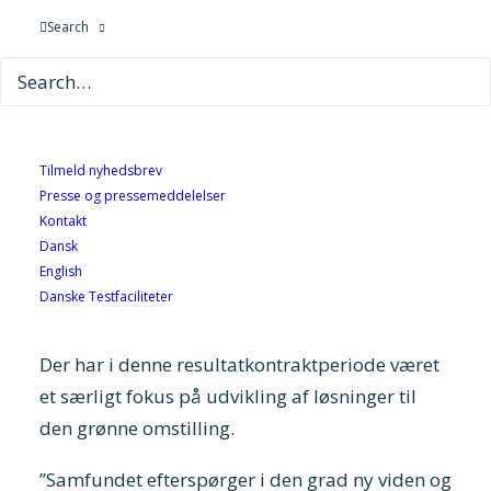
Uddannelses- og Forskningsministeriet har
Search
tildelt DBI 70,8 mio. kr. i forbindelse med den
nye resultatkontrakt, der løber fra 2021-2024.
Det giver mulighed for at arbejde med
indsatsområderne: ”Accelereret udvikling af
brandsikre biobaserede og genanvendte
Tilmeld nyhedsbrev
byggevarer”, ”Brandsikkerhed for biobaseret
Presse og pressemeddelelser
bygningsdesign” og ”Brand og sikkerhed ved
Kontakt
Dansk
Power-to-X”.
English
Danske Testfaciliteter
Den grønne omstilling
Der har i denne resultatkontraktperiode været
et særligt fokus på udvikling af løsninger til
den grønne omstilling.
”Samfundet efterspørger i den grad ny viden og