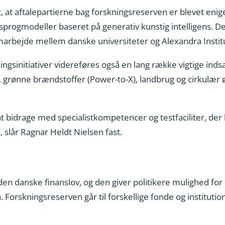
 at aftalepartierne bag forskningsreserven er blevet enige 
sprogmodeller baseret på generativ kunstig intelligens. Der
arbejde mellem danske universiteter og Alexandra Institu
ningsinitiativer videreføres også en lang række vigtige ind
, grønne brændstoffer (Power-to-X), landbrug og cirkulær
l at bidrage med specialistkompetencer og testfaciliter, de
, slår Ragnar Heldt Nielsen fast.
en danske finanslov, og den giver politikere mulighed for h
. Forskningsreserven går til forskellige fonde og institutio