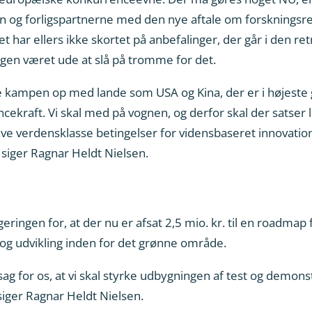
n og forligspartnerne med den nye aftale om forskningsre
 har ellers ikke skortet på anbefalinger, der går i den re
ngen været ude at slå på tromme for det.
e kampen op med lande som USA og Kina, der er i højeste 
cekraft. Vi skal med på vognen, og derfor skal der satser
e verdensklasse betingelser for vidensbaseret innovation
, siger Ragnar Heldt Nielsen.
eringen for, at der nu er afsat 2,5 mio. kr. til en roadmap
on og udvikling inden for det grønne område.
 for os, at vi skal styrke udbygningen af test og demonst
siger Ragnar Heldt Nielsen.