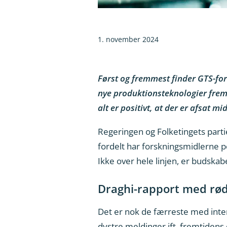
1. november 2024
Først og fremmest finder GTS-for
nye produktionsteknologier frem, 
alt er positivt, at der er afsat m
Regeringen og Folketingets partier
fordelt har forskningsmidlerne po
Ikke over hele linjen, er budskab
Draghi-rapport med rø
Det er nok de færreste med inter
dystre meldinger ift. fremtiden