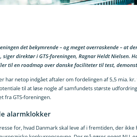
eningen det bekymrende – og meget overraskende – at der i
siger direktør i GTS-foreningen, Ragnar Heldt Nielsen. Han
idler til en roadmap over danske faciliteter til test, demons
 har netop indgået aftaler om fordelingen af 5,5 mia. kr. t
tentiale til at løse nogle af samfundets største udfordringe
et fra GTS-foreningen.
de alarmklokker
esse for, hvad Danmark skal leve af i fremtiden, der ikke
s europæiske konkurrenceevne. Der må gøres noget NU, er