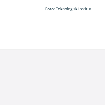
Foto:
Teknologisk Institut
29. juni 2026
Kommentar til Folketingets akutpakke for