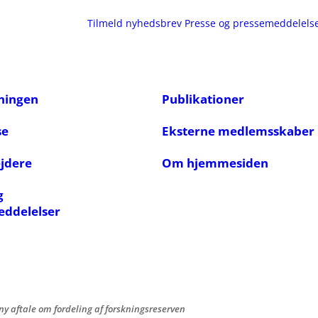
Tilmeld nyhedsbrev
Presse og pressemeddelels
ningen
Publikationer
se
Eksterne medlemsskaber
jdere
Om hjemmesiden
g
eddelelser
l ny aftale om fordeling af forskningsreserven