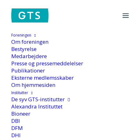
Foreningen
Hjem
/
De syv GTS-Institutter
/
FORCE Technology
/
Udvikling af
Om foreningen
pålidelige og robuste elektronikprodukter
Bestyrelse
Medarbejdere
Presse og pressemeddelelser
Publikationer
Eksterne medlemsskaber
Om hjemmesiden
Institutter
De syv GTS-institutter
Udvikling af pålidelige
Alexandra Instituttet
og robuste
Bioneer
DBI
elektronikprodukter
DFM
DHI