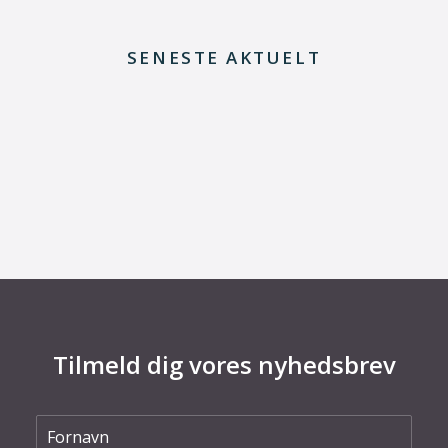
SENESTE AKTUELT
29. juni 2026
Kommentar til Folketingets akutpakke for
elnettet
Tilmeld dig vores nyhedsbrev