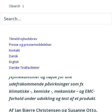
Search
14. marts 2019
Tilmeld nyhedsbrev
Presse og pressemeddelelser
Kontakt
Helstøbte produkter kræver en 360 graders
Dansk
tilgang til pålidelighed og robusthed for at sikre,
English
Danske Testfaciliteter
at der er taget hånd om alle relevante
fejlmekanismer og højde for alle
udefrakommende påvirkninger som fx
klimatiske -, kemiske -, mekaniske – og EMC-
forhold under udvikling og test af et produkt.
Af Jan Bjerre Christensen og Susanne Otto,