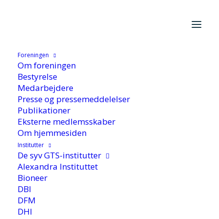
Foreningen
Hjem
/
De syv GTS-Institutter
/
Alexandra Instituttet
/
Om foreningen
Udvikling af nye digitale teknologier understøtter den grønne
Bestyrelse
omstilling
Medarbejdere
Presse og pressemeddelelser
Publikationer
Eksterne medlemsskaber
Om hjemmesiden
Institutter
De syv GTS-institutter
Alexandra Instituttet
Udvikling af nye digitale
Bioneer
DBI
teknologier
DFM
understøtter den
DHI