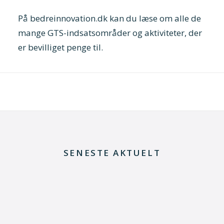
På
bedreinnovation.dk
kan du læse om alle de
mange GTS-indsatsområder og aktiviteter, der
er bevilliget penge til.
SENESTE AKTUELT
29. juni 2026
Kommentar til Folketingets akutpakke for
elnettet