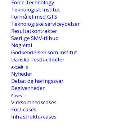
Force Technology
grønne omstilling
Teknologisk Institut
Formålet med GTS
Teknologiske serviceydelser
Resultatkontrakter
Særlige SMV-tilbud
Nøgletal
Godkendelsen som institut
Danske Testfaciliteter
Aktuelt
Nyheder
Debat og høringssvar
Begivenheder
Cases
Virksomhedscases
FoU-cases
11. februar 2021
Infrastrukturcases
Digitale teknologier til bæredygtig vækst, digital