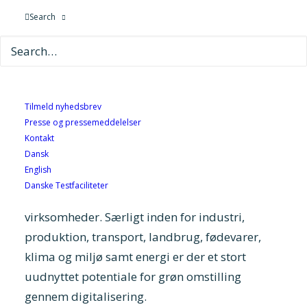
sundhed og digital sikkerhed er blandt de
Search
temaer, som Alexandra Instituttet skal udvikle
teknologiske services inden for de næste fire år.
Aftalerne er en del af en samlet bevilling, som
Uddannelses- og Forskningsstyrelsen har
indgået med de syv GTS-institutter.
Tilmeld nyhedsbrev
Presse og pressemeddelelser
I de nye aktiviteter har Alexandra Instituttet et
Kontakt
Dansk
særligt fokus på den grønne omstilling. Det
English
skyldes, at der på dette område er store
Danske Testfaciliteter
muligheder for øget vækst hos danske
virksomheder. Særligt inden for industri,
produktion, transport, landbrug, fødevarer,
klima og miljø samt energi er der et stort
uudnyttet potentiale for grøn omstilling
gennem digitalisering.