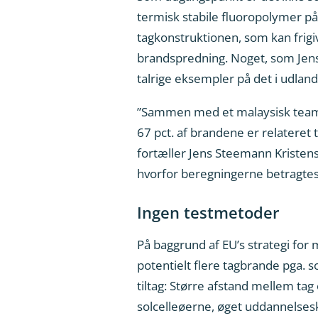
termisk stabile fluoropolymer p
tagkonstruktionen, som kan frigi
brandspredning. Noget, som Jens
talrige eksempler på det i udland
”Sammen med et malaysisk team ha
67 pct. af brandene er relateret 
fortæller Jens Steemann Kriste
hvorfor beregningerne betragtes
Ingen testmetoder
På baggrund af EU’s strategi fo
potentielt flere tagbrande pga.
tiltag: Større afstand mellem ta
solcelleøerne, øget uddannelsesk