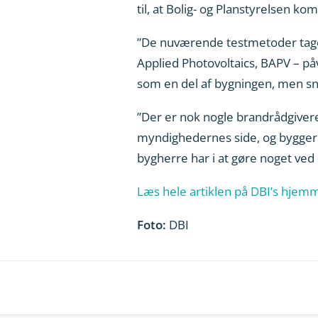
til, at Bolig- og Planstyrelsen k
”De nuværende testmetoder tager 
Applied Photovoltaics, BAPV – på
som en del af bygningen, men sna
”Der er nok nogle brandrådgivere
myndighedernes side, og byggeri
bygherre har i at gøre noget ved 
Læs hele artiklen på DBI’s hjem
Foto:
DBI