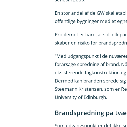
En stor andel af de GW skal etable
offentlige bygninger med et egne
Problemet er bare, at solcellepa
skaber en risiko for brandspredn
”Med udgangspunkt i de nuværend
forårsage spredning af brand. Nå
eksisterende tagkonstruktion og 
Dermed kan branden sprede sig vi
Steemann Kristensen, som er Res
University of Edinburgh.
Brandspredning på tvær
Som udgangspunkt er det ikke sol