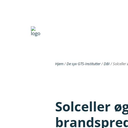
Hjem
/
De syv GTS-Institutter
/
DBI
/
Solceller
Solceller ø
brandspred