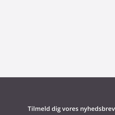
29. juni 2026
Kommentar til Folketingets akutpakke for
Tilmeld dig vores nyhedsbrev