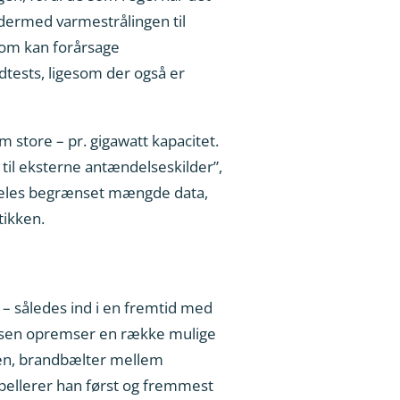
dermed varmestrålingen til
som kan forårsage
tests, ligesom der også er
store – pr. gigawatt kapacitet.
 til eksterne antændelseskilder”,
rdeles begrænset mængde data,
tikken.
– således ind i en fremtid med
tensen opremser en række mulige
onen, brandbælter mellem
ppellerer han først og fremmest