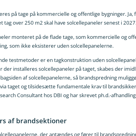
res på tage på kommercielle og offentlige bygninger. Ja, fa
t tag over 250 m2 skal have solcellepaneler senest i 2027
neler monteret på de flade tage, som kommercielle og offe
ing, som ikke eksisterer uden solcellepanelerne.
e testmetoder er en tagkonstruktion uden solcellepanele
r der installeres solcellepaneler på taget, skabes der imi
bagsiden af solcellepanelerne, så brandspredning muliggør
a taget og tilsidesætte fundamentale krav til brandsikkerh
earch Consultant hos DBI og har skrevet ph.d.-afhandlin
s af brandsektioner
cellepanelerne, der antændes og fører til brandspredning