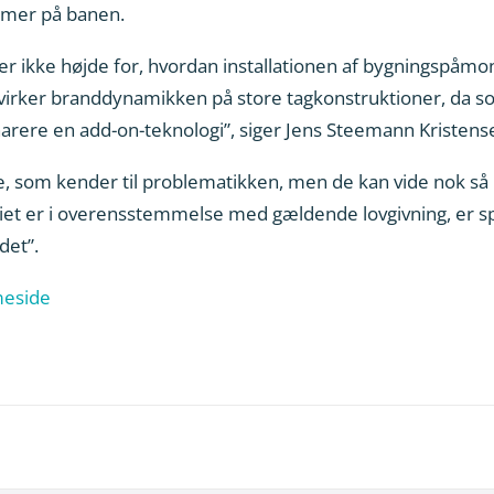
ommer på banen.
ikke højde for, hvordan installationen af bygningspåmont
virker branddynamikken på store tagkonstruktioner, da so
rere en add-on-teknologi”, siger Jens Steemann Kristense
, som kender til problematikken, men de kan vide nok så m
et er i overensstemmelse med gældende lovgivning, er sp
det”.
meside