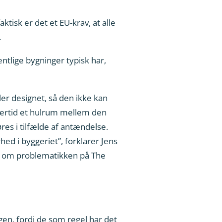
ktisk er det et EU-krav, at alle
.
ntlige bygninger typisk har,
r designet, så den ikke kan
dlertid et hulrum mellem den
es i tilfælde af antændelse.
ed i byggeriet”, forklarer Jens
g om problematikken på The
en, fordi de som regel har det