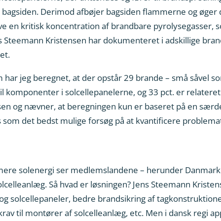
å bagsiden. Derimod afbøjer bagsiden flammerne og øger 
ve en kritisk koncentration af brandbare pyrolysegasser, 
 Steemann Kristensen har dokumenteret i adskillige brand
et.
r jeg beregnet, at der opstår 29 brande – små såvel som 
til komponenter i solcellepanelerne, og 33 pct. er relateret
nsen og nævner, at beregningen kun er baseret på en sæ
 som det bedst mulige forsøg på at kvantificere problema
r mere solenergi ser medlemslandene – herunder Danmark 
 solcelleanlæg. Så hvad er løsningen? Jens Steemann Kris
g og solcellepaneler, bedre brandsikring af tagkonstrukti
rav til montører af solcelleanlæg, etc. Men i dansk regi a