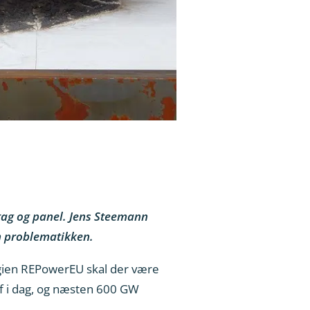
tag og panel. Jens Steemann
om problematikken.
tegien REPowerEU skal der være
af i dag, og næsten 600 GW