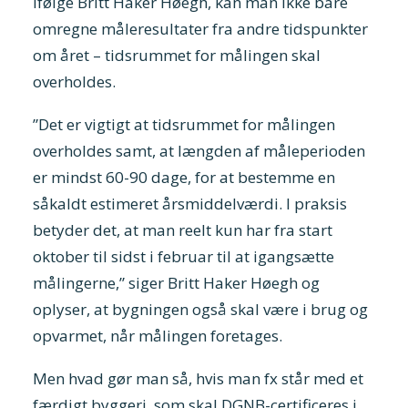
Ifølge Britt Haker Høegh, kan man ikke bare
omregne måleresultater fra andre tidspunkter
om året – tidsrummet for målingen skal
overholdes.
”Det er vigtigt at tidsrummet for målingen
overholdes samt, at længden af måleperioden
er mindst 60-90 dage, for at bestemme en
såkaldt estimeret årsmiddelværdi. I praksis
betyder det, at man reelt kun har fra start
oktober til sidst i februar til at igangsætte
målingerne,” siger Britt Haker Høegh og
oplyser, at bygningen også skal være i brug og
opvarmet, når målingen foretages.
Men hvad gør man så, hvis man fx står med et
færdigt byggeri, som skal DGNB-certificeres i