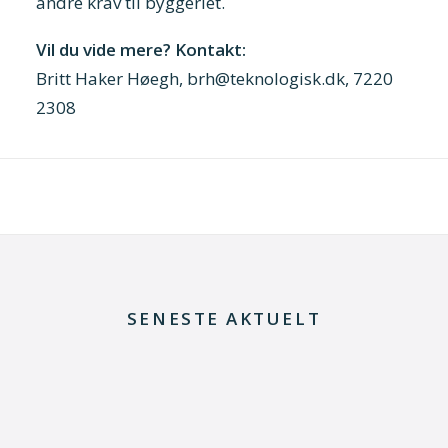
andre krav til byggeriet.
Vil du vide mere? Kontakt:
Britt Haker Høegh, brh@teknologisk.dk, 7220
2308
SENESTE AKTUELT
29. juni 2026
Kommentar til Folketingets akutpakke for
elnettet