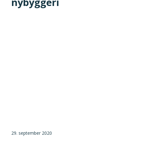
nybyggeri
Tilmeld nyhedsbrev
Presse og pressemeddelelser
Kontakt
Dansk
English
Danske Testfaciliteter
29. september 2020