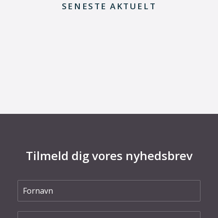
SENESTE AKTUELT
8. juli 2026
Dansk udviklingsprojekt vil redde printkort fra
skrotning
Tilmeld dig vores nyhedsbrev