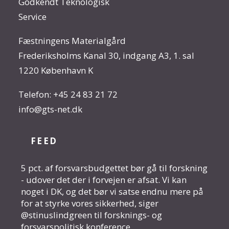
Godkendt Teknologisk
Service
Fæstningens Materialgård
Frederiksholms Kanal 30, indgang A3, 1. sal
1220 København K
Telefon:
+45 24 83 21 72
info@gts-net.dk
FEED
5 pct. af forsvarsbudgettet bør gå til forskning
- udover det der i forvejen er afsat. Vi kan
noget i DK, og det bør vi satse endnu mere på
for at styrke vores sikkerhed, siger
@stinuslindgreen til forsknings- og
forsvarspolitisk konference.