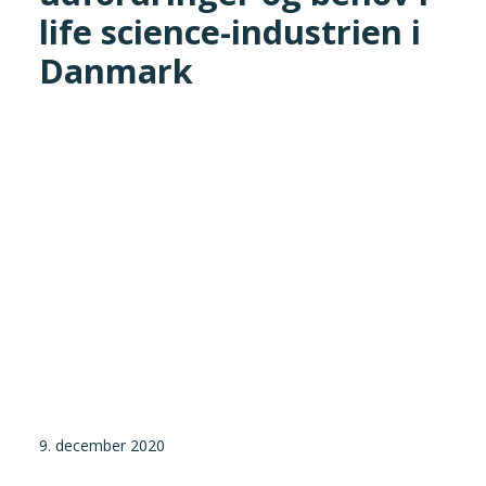
life science-industrien i
Tilmeld nyhedsbrev
Danmark
Presse og pressemeddelelser
Kontakt
Dansk
English
Danske Testfaciliteter
9. december 2020