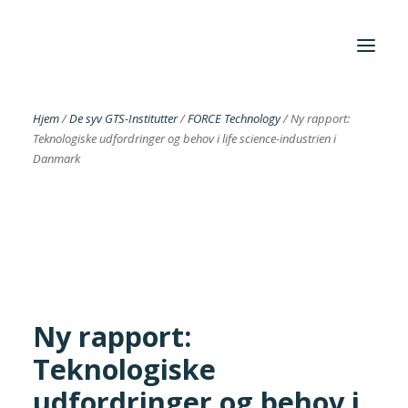
Hjem
/
De syv GTS-Institutter
/
FORCE Technology
/
Ny rapport:
Teknologiske udfordringer og behov i life science-industrien i
Foreningen
Danmark
Institutter
Aktuelt
Cases
Ny rapport:
Teknologiske
Search
udfordringer og behov i