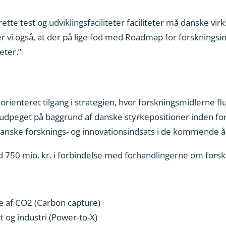
 rette test og udviklingsfaciliteter faciliteter må danske
er vi også, at der på lige fod med Roadmap for forsknings
eter.”
orienteret tilgang i strategien, hvor forskningsmidlerne f
 udpeget på baggrund af danske styrkepositioner inden for
 danske forsknings- og innovationsindsats i de kommende å
d 750 mio. kr. i forbindelse med forhandlingerne om fors
se af CO2 (Carbon capture)
 og industri (Power-to-X)