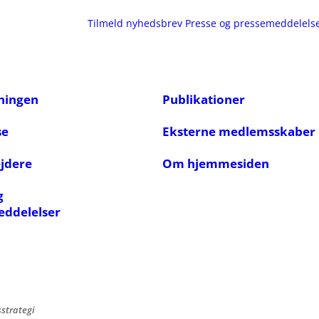
Tilmeld nyhedsbrev
Presse og pressemeddelels
ningen
Publikationer
se
Eksterne medlemsskaber
jdere
Om hjemmesiden
g
eddelelser
sstrategi