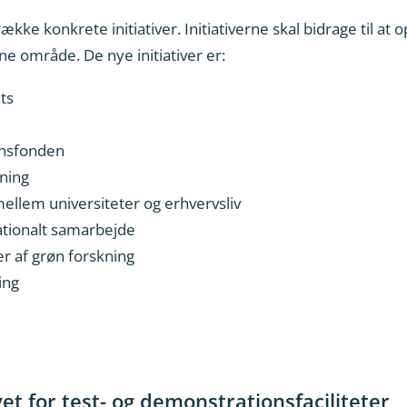
kke konkrete initiativer. Initiativerne skal bidrage til a
e område. De nye initiativer er:
ts
onsfonden
ning
llem universiteter og erhvervsliv
nationalt samarbejde
r af grøn forskning
ing
 for test- og demonstrationsfaciliteter