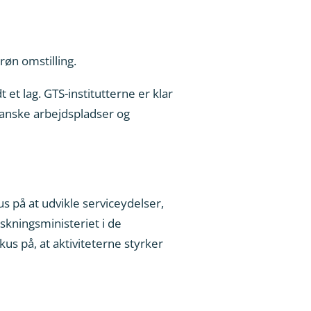
røn omstilling.
 et lag. GTS-institutterne er klar
l danske arbejdspladser og
s på at udvikle serviceydelser,
skningsministeriet i de
s på, at aktiviteterne styrker