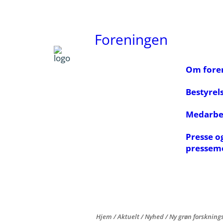
Foreningen
Om fore
Bestyrel
Medarbe
Presse o
pressem
Hjem
/
Aktuelt
/
Nyhed
/
Ny grøn forskning