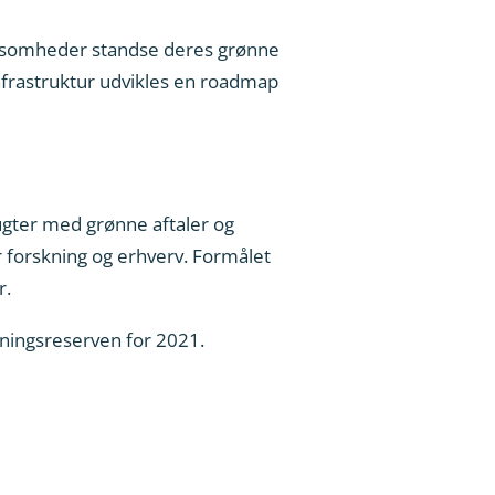
 virksomheder standse deres grønne
infrastruktur udvikles en roadmap
lugter med grønne aftaler og
 forskning og erhverv. Formålet
r.
kningsreserven for 2021.