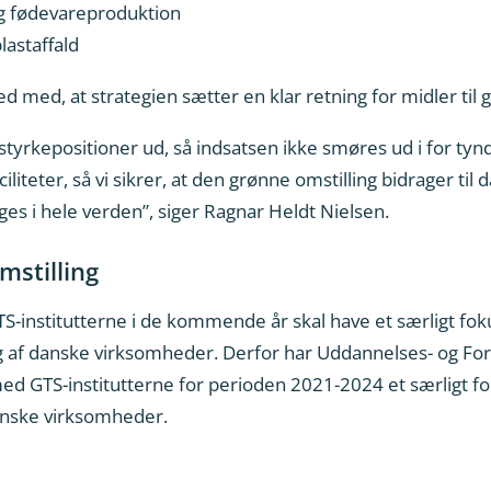
og fødevareproduktion
astaffald
d med, at strategien sætter en klar retning for midler til g
styrkepositioner ud, så indsatsen ikke smøres ud i for tyndt
ciliteter, så vi sikrer, at den grønne omstilling bidrager ti
ges i hele verden”, siger Ragnar Heldt Nielsen.
mstilling
S-institutterne i de kommende år skal have et særligt foku
ing af danske virksomheder. Derfor har Uddannelses- og For
GTS-institutterne for perioden 2021-2024 et særligt foku
danske virksomheder.