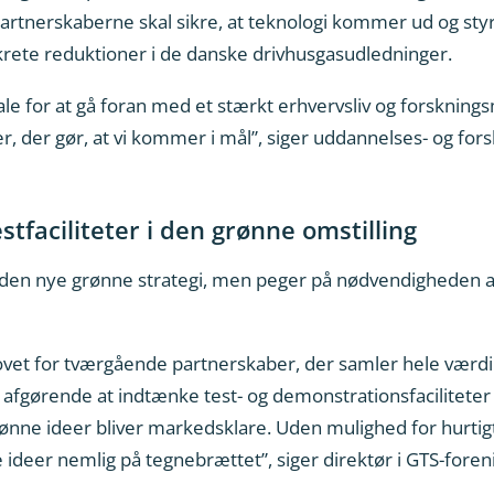
. Partnerskaberne skal sikre, at teknologi kommer ud og st
nkrete reduktioner i de danske drivhusgasudledninger.
 for at gå foran med et stærkt erhvervsliv og forskningsmi
mer, der gør, at vi kommer i mål”, siger uddannelses- og fo
tfaciliteter i den grønne omstilling
den nye grønne strategi, men peger på nødvendigheden a
hovet for tværgående partnerskaber, der samler hele værd
t afgørende at indtænke test- og demonstrationsfaciliteter
rønne ideer bliver markedsklare. Uden mulighed for hurtig
e ideer nemlig på tegnebrættet”, siger direktør i GTS-fore