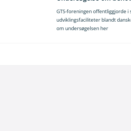
GTS-foreningen offentliggjorde i
udviklingsfaciliteter blandt dan
om undersøgelsen her
29. juni 2026
Kommentar til Folketingets akutpakke for