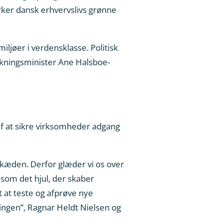
yrker dansk erhvervslivs grønne
ljøer i verdensklasse. Politisk
rskningsminister Ane Halsboe-
f at sikre virksomheder adgang
ikæden. Derfor glæder vi os over
 som det hjul, der skaber
t at teste og afprøve nye
ningen”, Ragnar Heldt Nielsen og