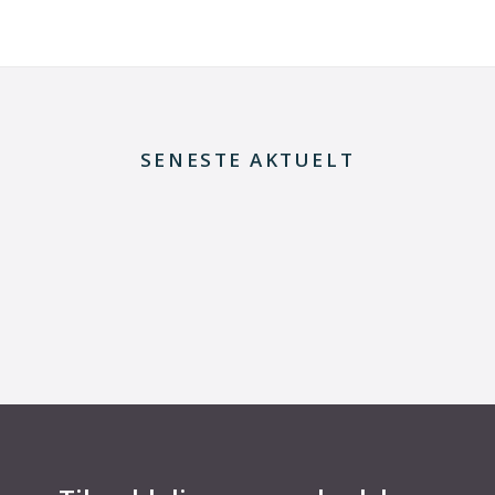
SENESTE AKTUELT
29. juni 2026
Kommentar til Folketingets akutpakke for
elnettet