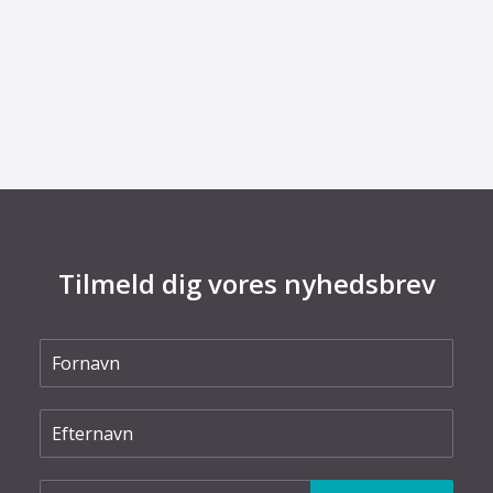
29. juni 2026
Fra defekt elektrolysestak til værdifuld viden
om Power-to-X
Tilmeld dig vores nyhedsbrev