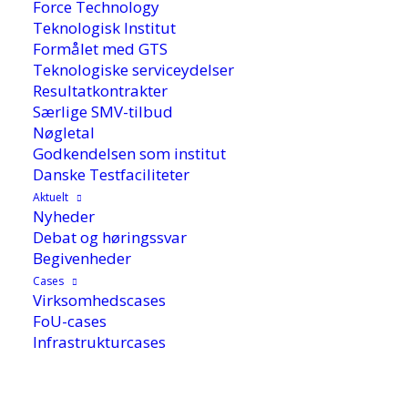
Force Technology
Teknologisk Institut
Formålet med GTS
Teknologiske serviceydelser
Resultatkontrakter
Særlige SMV-tilbud
Nøgletal
Godkendelsen som institut
Danske Testfaciliteter
Aktuelt
Nyheder
Debat og høringssvar
19. oktober 2017
Begivenheder
Cases
Virksomhedscases
Familievirksomheden Thürmer Tools har
FoU-cases
disruptet sig selv og står efter at være dømt ude
Infrastrukturcases
igen stærkt på markedet for værktøjer.
Virksomheden har arbejdet tæt sammen med