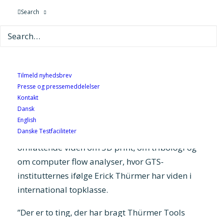
GTS-institutterne.
Search
Af Dorthe Sjøbeck Christiansen
Erick Thürmer står i spidsen for Thürmer
Tools, der blev grundlagt tilbage i 1898. Efter
Tilmeld nyhedsbrev
at være hårdt ramt af den seneste økonomiske
Presse og pressemeddelelser
krise satsede virksomheden alt på en
Kontakt
gennemgribende digitalisering og omlægning
Dansk
af produktionen. Undervejs i dette arbejdet har
English
Danske Testfaciliteter
virksomheden især haft glæde af GTS-nettets
omfattende viden om 3D print, om tribologi og
om computer flow analyser, hvor GTS-
institutternes ifølge Erick Thürmer har viden i
international topklasse.
”Der er to ting, der har bragt Thürmer Tools