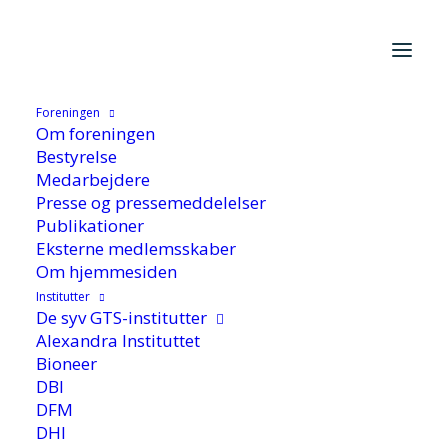
Foreningen
Hjem
/
Cases
/
Virksomhedscases
/
GTS-nettet er en
Om foreningen
”deleordning” for SMV’er
Bestyrelse
Medarbejdere
Presse og pressemeddelelser
Publikationer
Eksterne medlemsskaber
Om hjemmesiden
Institutter
De syv GTS-institutter
GTS-nettet er en
Alexandra Instituttet
Bioneer
”deleordning” for SMV’er
DBI
DFM
DHI