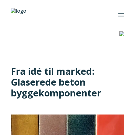
Hjem
/
Cases
/
Fra idé til marked: Glaserede beton
byggekomponenter
Foreningen
Institutter
Fra idé til marked:
Aktuelt
Glaserede beton
Cases
byggekomponenter
Search