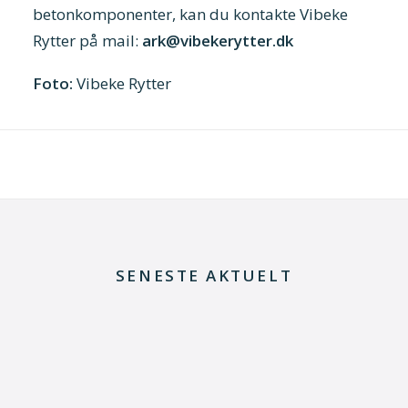
betonkomponenter, kan du kontakte Vibeke
Rytter på mail:
ark@vibekerytter.dk
Foto:
Vibeke Rytter
SENESTE AKTUELT
8. juli 2026
Dansk udviklingsprojekt vil redde printkort fra
skrotning