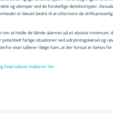
rdele og ulemper ved de forskellige detektortyper. Desud
somheder er blevet bedre til at informere de driftsansvar
et om at holde de blinde alarmer på et absolut minimum, d
potentielt farlige situationer ved udrykningskørsel og i øv
for viser tallene i følge ham, at der fortsat er behov for
g hvad tallene indikerer her