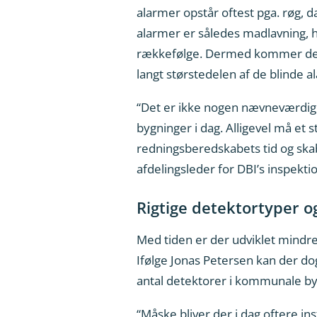
alarmer opstår oftest pga. røg, d
alarmer er således madlavning, hå
rækkefølge. Dermed kommer de tek
langt størstedelen af de blinde 
“Det er ikke nogen nævneværdig sti
bygninger i dag. Alligevel må et 
redningsberedskabets tid og skabe
afdelingsleder for DBI’s inspekti
Rigtige detektortyper o
Med tiden er der udviklet mindre 
Ifølge Jonas Petersen kan der dog
antal detektorer i kommunale by
“Måske bliver der i dag oftere ins