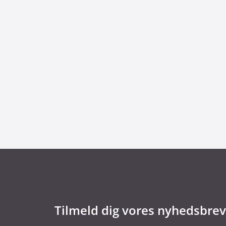
29. juni 2026
Kommentar til Folketingets akutpakke for
Tilmeld dig vores nyhedsbrev