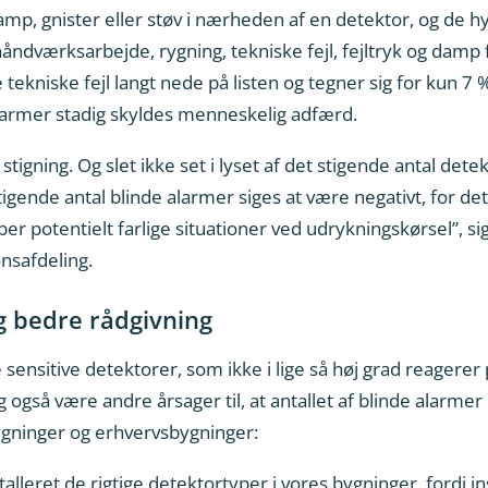
amp, gnister eller støv i nærheden af en detektor, og de hy
ndværksarbejde, rygning, tekniske fejl, fejltryk og damp f
niske fejl langt nede på listen og tegner sig for kun 7 
alarmer stadig skyldes menneskelig adfærd.
gning. Og slet ikke set i lyset af det stigende antal detekt
stigende antal blinde alarmer siges at være negativt, for d
r potentielt farlige situationer ved udrykningskørsel”, si
onsafdeling.
g bedre rådgivning
sensitive detektorer, som ikke i lige så høj grad reagerer 
 også være andre årsager til, at antallet af blinde alarmer
gninger og erhvervsbygninger:
talleret de rigtige detektortyper i vores bygninger, fordi in