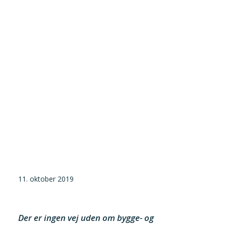
Tilmeld nyhedsbrev
Presse og pressemeddelelser
Kontakt
Dansk
English
Danske Testfaciliteter
11. oktober 2019
Der er ingen vej uden om bygge- og