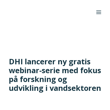
Hjem
/
Aktuelt
/
Nyhed
/
DHI lancerer ny gratis webinar-serie med
fokus på forskning og udvikling i vandsektoren
Foreningen
Institutter
Aktuelt
DHI lancerer ny gratis
webinar-serie med fokus
Cases
på forskning og
udvikling i vandsektoren
Search