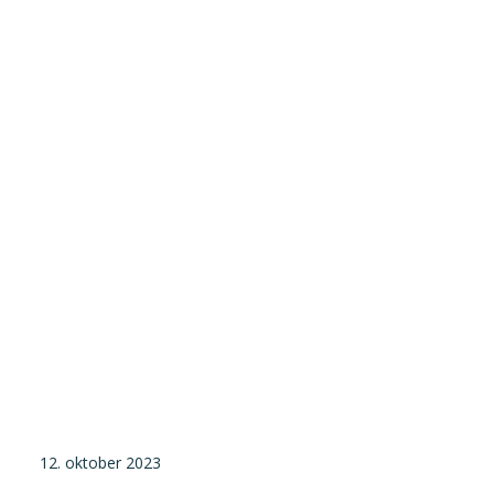
Tilmeld nyhedsbrev
Presse og pressemeddelelser
Kontakt
Dansk
English
Danske Testfaciliteter
12. oktober 2023