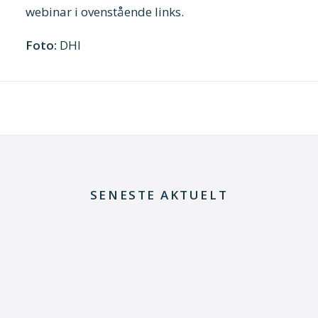
webinar i ovenstående links.
Foto:
DHI
SENESTE AKTUELT
29. juni 2026
Kommentar til Folketingets akutpakke for
elnettet