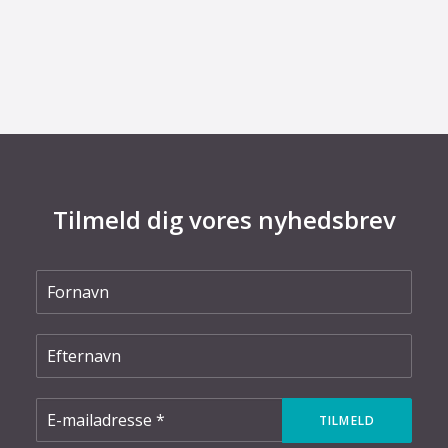
Høringssvar til Kommissionens forslag til
revision af mikrochipforordningen (Chips Act
2.0)
Tilmeld dig vores nyhedsbrev