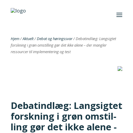
Hjem
/
Aktuelt
/
Debat og høringssvar
/
Debatindlæg: Langsigtet
forskning i grøn omstil­ling gør det ikke alene – der mangler
Foreningen
ressourcer til implemen­te­ring og test
Institutter
Aktuelt
Cases
Debatindlæg: Langsigtet
forskning i grøn omstil­
Search
ling gør det ikke alene -