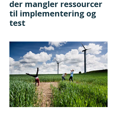
der mangler ressourcer
Tilmeld nyhedsbrev
til implemen­te­ring og
Presse og pressemeddelelser
test
Kontakt
Dansk
English
Danske Testfaciliteter