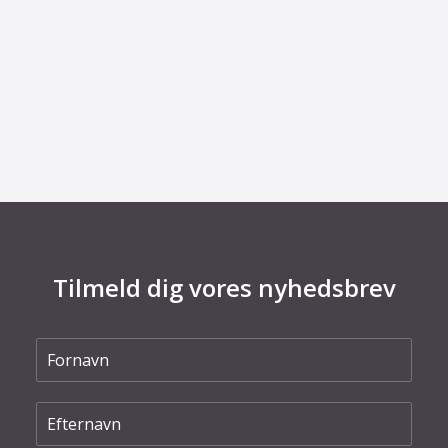
29. juni 2026
Fra defekt elektrolysestak til værdifuld viden
om Power-to-X
Tilmeld dig vores nyhedsbrev