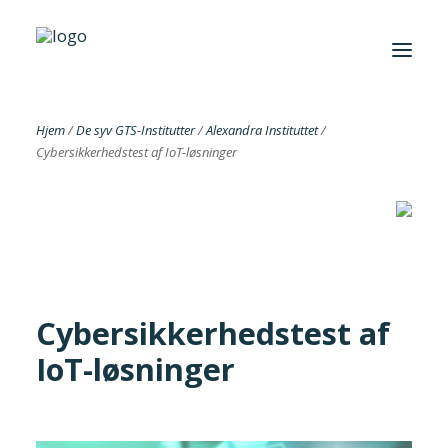
Hjem
/
De syv GTS-Institutter
/
Alexandra Instituttet
/
Cybersikkerhedstest af IoT-løsninger
Foreningen
Institutter
Aktuelt
Cases
Cybersikkerhedstest af
IoT-løsninger
Search