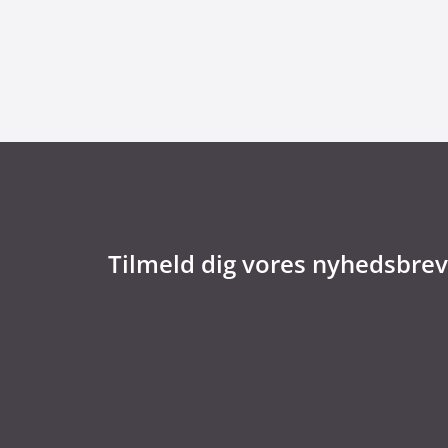
Kommentar til Folketingets akutpakke for
Tilmeld dig vores nyhedsbrev