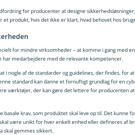
dfordring for producenter at designe sikkerhedsløsninger,
or et produkt, hvis det ikke er klart, hvad behovet hos brug
kkerheden
cielt for mindre virksomheder – at komme i gang med en s
ede har medarbejdere med de relevante kompetencer.
at i nogle af de standarder og guidelines, der findes, for a
enne standard kan danne et fornuftigt grundlag for en cy
 værktøjer, der kan gøre det lettere for producenten at
 basale krav, som produktet skal leve op til. Det kunne f
kal være unikt for hver enkelt enhed eller defineres af b
ta skal gemmes sikkert.