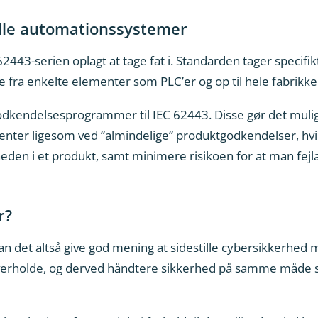
elle automationssystemer
62443-serien oplagt at tage fat i. Standarden tager specifik
fra enkelte elementer som PLC’er og op til hele fabrikker
dkendelsesprogrammer til IEC 62443. Disse gør det muligt a
er ligesom ved ”almindelige” produktgodkendelser, hvil
en i et produkt, samt minimere risikoen for at man fejlag
r?
n det altså give god mening at sidestille cybersikkerhed
 overholde, og derved håndtere sikkerhed på samme måde