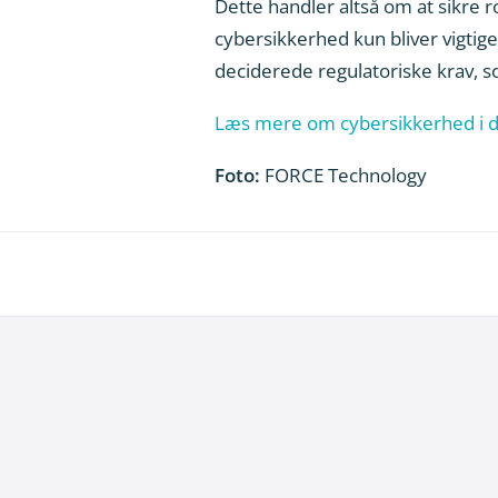
Dette handler altså om at sikre ro
cybersikkerhed kun bliver vigtig
deciderede regulatoriske krav, s
Læs mere om cybersikkerhed i de
Foto:
FORCE Technology
29. juni 2026