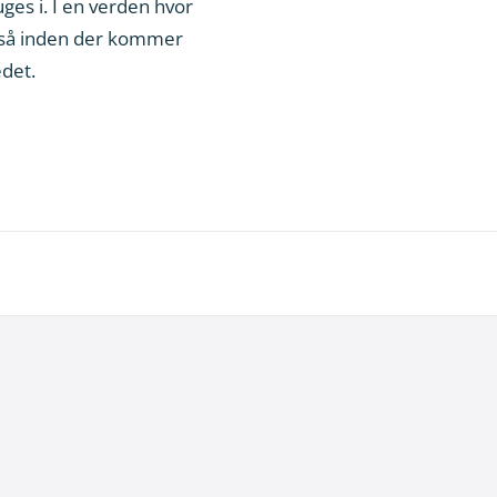
uges i. I en verden hvor
også inden der kommer
det.