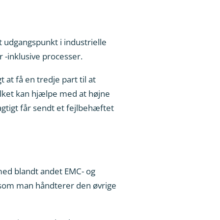
t udgangspunkt i industrielle
 -inklusive processer.
t få en tredje part til at
ket kan hjælpe med at højne
tigt får sendt et fejlbehæftet
 med blandt andet EMC- og
 som man håndterer den øvrige