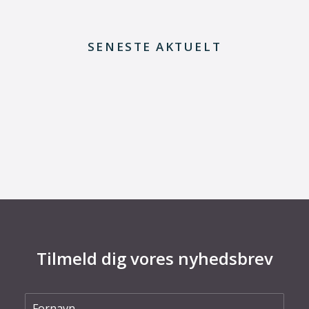
SENESTE AKTUELT
12. maj 2026
GTS-foreningen har ét budskab til den
kommende regering: ”Don’t stop thinking
about tomorrow”
Tilmeld dig vores nyhedsbrev