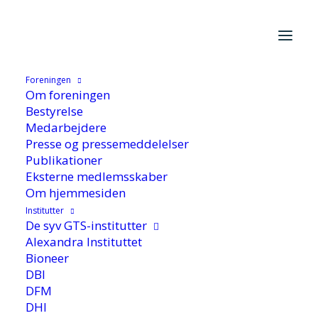
Foreningen
Hjem
/
Aktuelt
/
Debat og høringssvar
/
Debatindlæg
/
Vi bør
Om foreningen
bruge forskningsreserven strategisk – ikke bare tænke “køb,
Bestyrelse
køb, køb”
Medarbejdere
Presse og pressemeddelelser
Publikationer
Eksterne medlemsskaber
Om hjemmesiden
Institutter
De syv GTS-institutter
Alexandra Instituttet
Vi bør bruge
Bioneer
DBI
forskningsreserven
DFM
strategisk – ikke bare
DHI