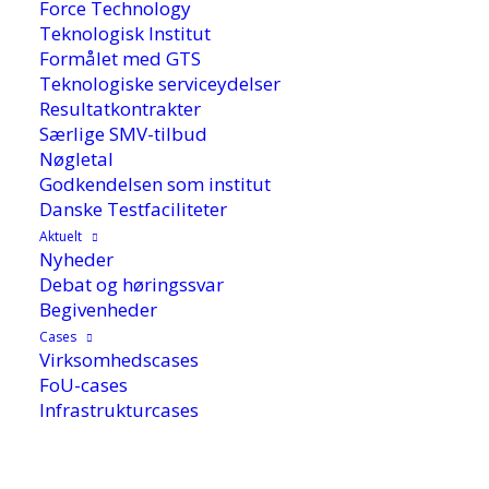
Force Technology
tænke "køb, køb, køb"
Teknologisk Institut
Formålet med GTS
Teknologiske serviceydelser
Resultatkontrakter
Særlige SMV-tilbud
Nøgletal
Godkendelsen som institut
Danske Testfaciliteter
Aktuelt
Nyheder
Debat og høringssvar
Begivenheder
Cases
Virksomhedscases
FoU-cases
Infrastrukturcases
9. oktober 2025