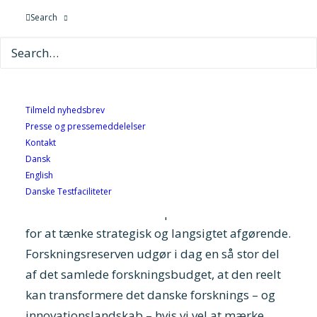
Vores folketingspolitikere står overfor et
Search
afgørende valg, når de skal fordele den største
forskningsreserve nogensinde. Det er en
enestående mulighed for at sikre Danmarks
position i det globale teknologikapløb.
Tilmeld nyhedsbrev
Af Mette Fjord Sørensen, adm. dir. i GTS-
Presse og pressemeddelelser
foreningen og Niels Husted Kjær, CEO i
Kontakt
Alexandra Instituttet og næstformand i GTS-
Dansk
English
foreningen
Danske Testfaciliteter
Med mere end 6 mia. kr. på bordet er behovet
for at tænke strategisk og langsigtet afgørende.
Forskningsreserven udgør i dag en så stor del
af det samlede forskningsbudget, at den reelt
kan transformere det danske forsknings – og
innovationslandskab – hvis vi vel at mærke