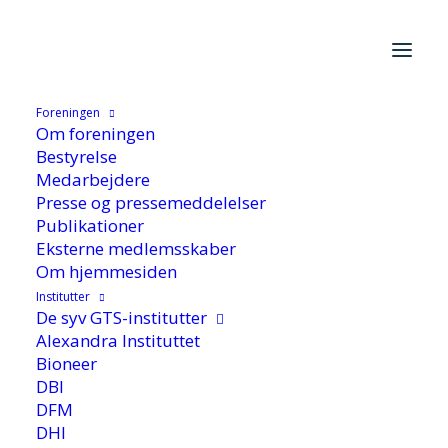
Hjem
/
Cases
/
FoU-cases
/
Ultraforarbejdede fødevarer:
Eksperter efterlyser fokus på ernæring frem for proces
Foreningen
Om foreningen
Bestyrelse
Medarbejdere
Presse og pressemeddelelser
Publikationer
Ultraforarbejdede
Eksterne medlemsskaber
Om hjemmesiden
fødevarer: Eksperter
Institutter
efterlyser fokus på
De syv GTS-institutter
Alexandra Instituttet
ernæring frem for
Bioneer
proces
DBI
DFM
DHI