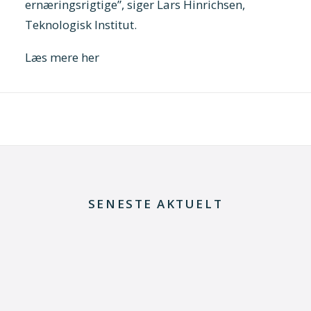
ernæringsrigtige”, siger Lars Hinrichsen,
Teknologisk Institut.
Læs mere her
SENESTE AKTUELT
8. juli 2026
Dansk udviklingsprojekt vil redde printkort fra
skrotning