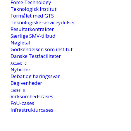
Force Technology
Teknologisk Institut
Formålet med GTS
Teknologiske serviceydelser
Resultatkontrakter
Særlige SMV-tilbud
Nøgletal
Godkendelsen som institut
Danske Testfaciliteter
Aktuelt
Nyheder
Debat og høringssvar
Begivenheder
7. november 2025
Cases
Virksomhedscases
FoU-cases
Debatten om ultraforarbejdede fødevarer fylder
Infrastrukturcases
meget hos både forbrugere og fødevaresektor.
På Teknologisk Instituts årlige