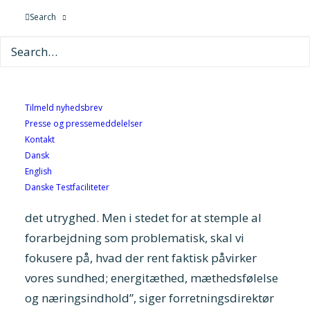
fødevarekonference
, Fremtidens Fødevarer,
Search
satte forskere og aktører problemstillingen
under lup og opfordrede til at flytte fokus fra
proces til kvalitet.
“Det er ikke mærkeligt, at mange forbrugere er
Tilmeld nyhedsbrev
bekymrede for deres ernæring. Vi ser fødevarer
Presse og pressemeddelelser
med ingredienslister som en hel roman, fyldt
Kontakt
Dansk
med stoffer, man ikke kender fra
English
hverdagskøkkenet, og mad, der kan holde sig
Danske Testfaciliteter
måneder, nogle gange år. Selvfølgelig skaber
det utryghed. Men i stedet for at stemple al
forarbejdning som problematisk, skal vi
fokusere på, hvad der rent faktisk påvirker
vores sundhed; energitæthed, mæthedsfølelse
og
næringsindhold”
, siger forretningsdirektør