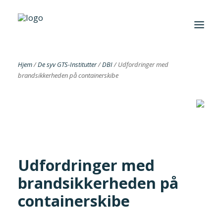
Hjem
/
De syv GTS-Institutter
/
DBI
/
Udfordringer med
brandsikkerheden på containerskibe
Foreningen
Institutter
Aktuelt
Cases
Udfordringer med
brandsikkerheden på
containerskibe
Search