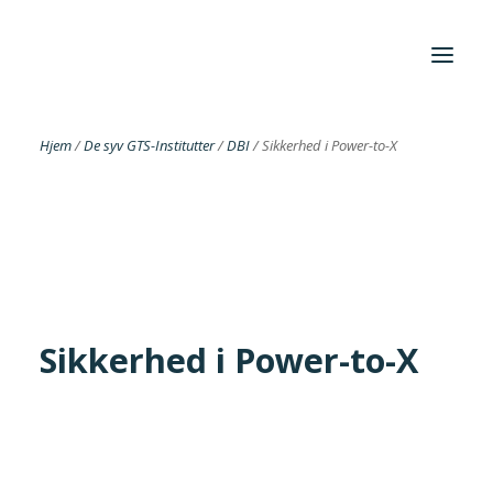
Hjem
/
De syv GTS-Institutter
/
DBI
/
Sikkerhed i Power-to-X
Foreningen
Institutter
Aktuelt
Cases
Sikkerhed i Power-to-X
Search