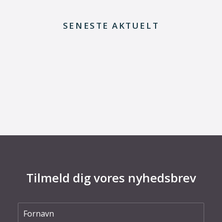
SENESTE AKTUELT
29. juni 2026
Kommentar til Folketingets akutpakke for
elnettet
Tilmeld dig vores nyhedsbrev