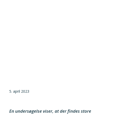
Tilmeld nyhedsbrev
Presse og pressemeddelelser
Kontakt
Dansk
English
Danske Testfaciliteter
5. april 2023
En undersøgelse viser, at der findes store