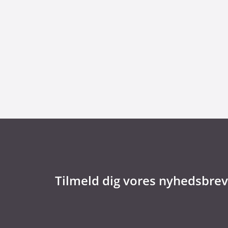
8. juli 2026
Dansk udviklingsprojekt vil redde printko
Tilmeld dig vores nyhedsbrev