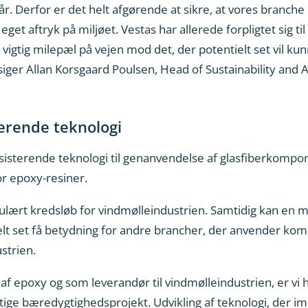
. Derfor er det helt afgørende at sikre, at vores branche
et aftryk på miljøet. Vestas har allerede forpligtet sig ti
n vigtig milepæl på vejen mod det, der potentielt set vil 
siger Allan Korsgaard Poulsen, Head of Sustainability and 
erende teknologi
ksisterende teknologi til genanvendelse af glasfiberkomp
r epoxy-resiner.
rkulært kredsløb for vindmølleindustrien. Samtidig kan en 
lt set få betydning for andre brancher, der anvender komp
strien.
f epoxy og som leverandør til vindmølleindustrien, er vi h
igtige bæredygtighedsprojekt. Udvikling af teknologi, de