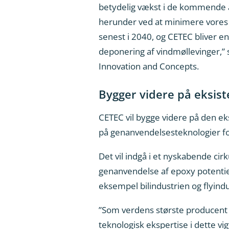
betydelig vækst i de kommende år
herunder ved at minimere vores eg
senest i 2040, og CETEC bliver e
deponering af vindmøllevinger,” 
Innovation and Concepts.
Bygger videre på eksist
CETEC vil bygge videre på den e
på genanvendelsesteknologier fo
Det vil indgå i et nyskabende ci
genanvendelse af epoxy potentie
eksempel bilindustrien og flyindu
”Som verdens største producent a
teknologisk ekspertise i dette v