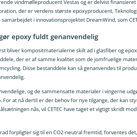
ørende vindmølleproducent Vestas og er delvist finansieret
oration, der er verdens største epoxyproducent, Teknologis
e samarbejdet i innovationsprojektet DreamWind, som CETE
ør epoxy fuldt genanvendelig
rst bliver kompositmaterialerne skilt ad i glasfiber og epo
ddele, der er af samme kvalitet som de jomfruelige mater
mcycling. Disse bestanddele kan så genanvendes til produ
nvendelig.
vendelige, og de sammensatte materialer i vingerne udgør
. For at nå dertil er der behov for nye tilgange, der kan 
lsætningen nås, vil CETEC have taget et vigtigt skridt mod
rad forpligter sig til en CO2-neutral fremtid, forventes det