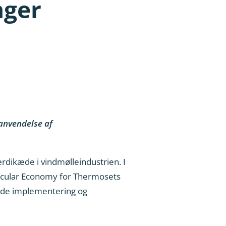
nger
nanvendelse af
rdikæde i vindmølleindustrien. I
ircular Economy for Thermosets
både implementering og