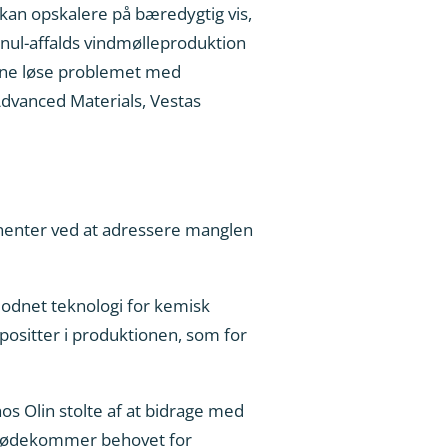
 kan opskalere på bæredygtig vis,
l nul-affalds vindmølleproduktion
kunne løse problemet med
Advanced Materials, Vestas
onenter ved at adressere manglen
modnet teknologi for kemisk
ositter i produktionen, som for
os Olin stolte af at bidrage med
r imødekommer behovet for