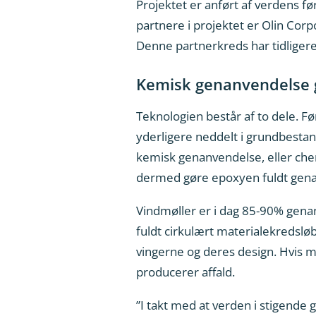
Projektet er anført af verdens f
partnere i projektet er Olin Corp
Denne partnerkreds har tidliger
Kemisk genanvendelse g
Teknologien består af to dele. Fø
yderligere neddelt i grundbestan
kemisk genanvendelse, eller che
dermed gøre epoxyen fuldt gena
Vindmøller er i dag 85-90% genan
fuldt cirkulært materialekredsløb
vingerne og deres design. Hvis må
producerer affald.
”I takt med at verden i stigende g