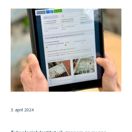
Tilmeld nyhedsbrev
Presse og pressemeddelelser
Kontakt
Dansk
English
Danske Testfaciliteter
3. april 2024