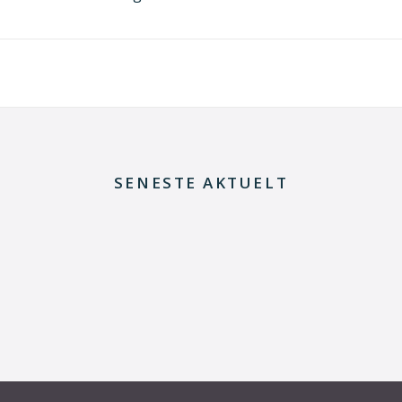
SENESTE AKTUELT
8. juli 2026
Dansk udviklingsprojekt vil redde printkort fra
skrotning