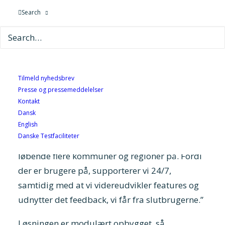
mulige forskellige diagnoser, siger Søren Krogh
Search
Sørensen, Senior Software Engineer. ”Lige nu
handler det om KOL, men det kunne også handle
om hjerteforløb, psykiske lidelser, fodsår eller
noget helt fjerde.”
Tilmeld nyhedsbrev
Løsningen hedder TELMA og leverer
Presse og pressemeddelelser
fjernmonitorering til borgere med KOL, så
Kontakt
klinikerne kan følge med i, hvordan borgerne
Dansk
English
har det og sygdommen udvikler sig. ”Løsningen
Danske Testfaciliteter
er nu i pilot med borgere, og der kommer
løbende flere kommuner og regioner på. Fordi
der er brugere på, supporterer vi 24/7,
samtidig med at vi videreudvikler features og
udnytter det feedback, vi får fra slutbrugerne.”
Løsningen er modulært opbygget, så