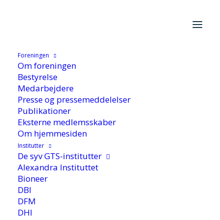
Foreningen
Hjem
/
Cases
/
FoU-cases
/
KOL-løsning kan tilpasses ‘alle
Om foreningen
mulige diagnoser’
Bestyrelse
Medarbejdere
Presse og pressemeddelelser
Publikationer
Eksterne medlemsskaber
Om hjemmesiden
Institutter
De syv GTS-institutter
KOL-løsning kan
Alexandra Instituttet
Bioneer
tilpasses ‘alle mulige
DBI
DFM
diagnoser’
DHI