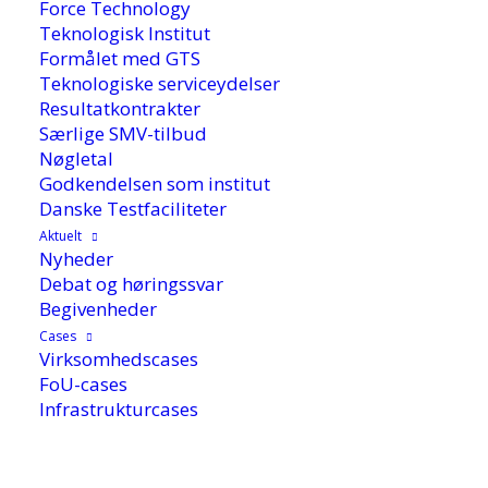
Force Technology
Teknologisk Institut
Formålet med GTS
Teknologiske serviceydelser
Resultatkontrakter
Særlige SMV-tilbud
Nøgletal
Godkendelsen som institut
Danske Testfaciliteter
Aktuelt
Nyheder
Debat og høringssvar
Begivenheder
Cases
30. august 2023
Virksomhedscases
FoU-cases
Infrastrukturcases
Alexandra Instituttet er med til at bygge noget,
som fremover potentielt kan bruges til alle