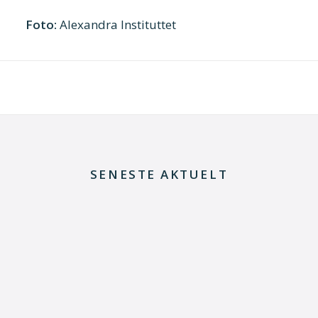
Foto:
Alexandra Instituttet
SENESTE AKTUELT
8. juli 2026
Dansk udviklingsprojekt vil redde printkort fra
skrotning