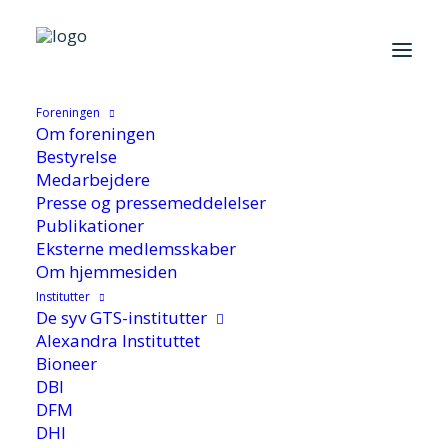
Foreningen
Hjem
/
Cases
/
Virksomhedscases
/
Håndværksvirksomheder
Om foreningen
styrker innovationsevnen
Bestyrelse
Medarbejdere
Presse og pressemeddelelser
Publikationer
Eksterne medlemsskaber
Om hjemmesiden
Institutter
De syv GTS-institutter
Håndværksvirksomheder
Alexandra Instituttet
styrker
Bioneer
DBI
innovationsevnen
DFM
DHI