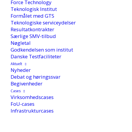
Force Technology
Teknologisk Institut
Formålet med GTS
Teknologiske serviceydelser
Resultatkontrakter
Særlige SMV-tilbud
Nøgletal
Godkendelsen som institut
Danske Testfaciliteter
Aktuelt
Nyheder
Debat og høringssvar
Begivenheder
Cases
Virksomhedscases
28. december 2010
FoU-cases
Infrastrukturcases
Danske håndværksvirksomheder mangler ofte
ressourcer til at tænke innovation ind i deres