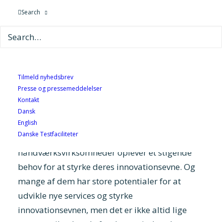
Search
forretningsgange. Et nyt projekt startet af
Teknologisk Instituts Center for Idé og Vækst i
samarbejde med Copenhagen Living Lab,
Håndværksrådet og otte
håndværksvirksomheder har udviklet en
Tilmeld nyhedsbrev
videnplatform, som kickstarter små
Presse og pressemeddelelser
virksomheders innovationsmuligheder inden
Kontakt
Dansk
for serviceinnovation.
English
Danske Testfaciliteter
Mange mindre danske
håndværksvirksomheder oplever et stigende
behov for at styrke deres innovationsevne. Og
mange af dem har store potentialer for at
udvikle nye services og styrke
innovationsevnen, men det er ikke altid lige