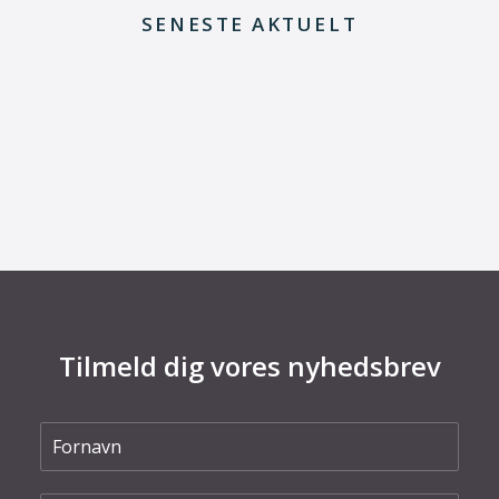
SENESTE AKTUELT
29. juni 2026
Fra defekt elektrolysestak til værdifuld viden
om Power-to-X
Tilmeld dig vores nyhedsbrev