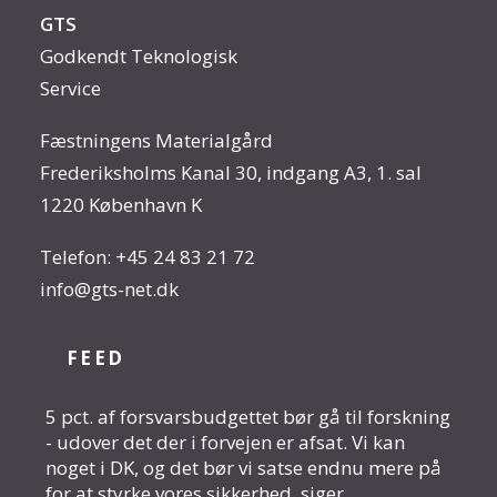
GTS
Godkendt Teknologisk
Service
Fæstningens Materialgård
Frederiksholms Kanal 30, indgang A3, 1. sal
1220 København K
Telefon:
+45 24 83 21 72
info@gts-net.dk
FEED
5 pct. af forsvarsbudgettet bør gå til forskning
- udover det der i forvejen er afsat. Vi kan
noget i DK, og det bør vi satse endnu mere på
for at styrke vores sikkerhed, siger