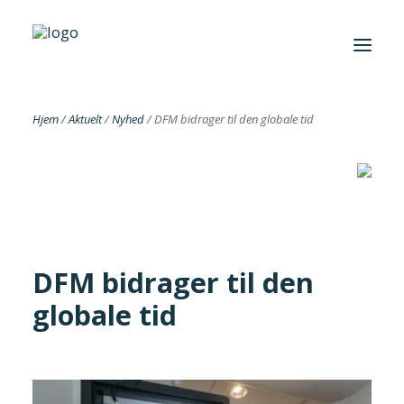
Hjem
/
Aktuelt
/
Nyhed
/
DFM bidrager til den globale tid
Foreningen
Institutter
Aktuelt
Cases
DFM bidrager til den
globale tid
Search