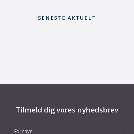
SENESTE AKTUELT
29. juni 2026
Kommentar til Folketingets akutpakke for
elnettet
Tilmeld dig vores nyhedsbrev