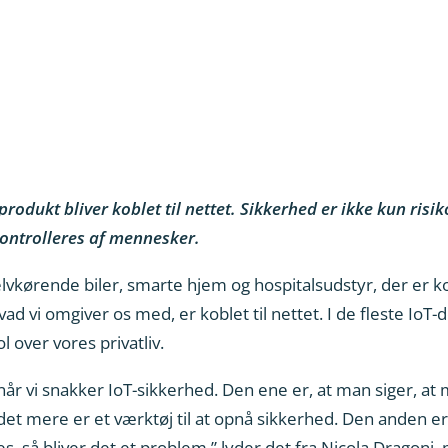
 produkt bliver koblet til nettet. Sikkerhed er ikke kun ri
kontrolleres af mennesker.
lvkørende biler, smarte hjem og hospitalsudstyr, der er kob
vad vi omgiver os med, er koblet til nettet. I de fleste IoT
 over vores privatliv.
når vi snakker IoT-sikkerhed. Den ene er, at man siger, at m
 det mere er et værktøj til at opnå sikkerhed. Den anden er,
es, så bliver det et problem,” lyder det fra Nicola Dragoni