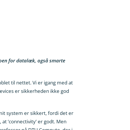
sikoen for datalæk, også smarte
let til nettet. Vi er igang med at
-devices er sikkerheden ikke god
it system er sikkert, fordi det er
 at ‘connectivity’ er godt. Men
, professor på DTU Compute, der i