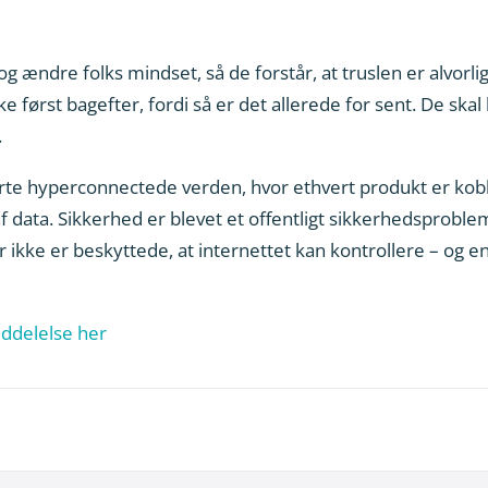
og ændre folks mindset, så de forstår, at truslen er alvor
e først bagefter, fordi så er det allerede for sent. De skal l
.
marte hyperconnectede verden, hvor ethvert produkt er koble
 data. Sikkerhed er blevet et offentligt sikkerhedsproblem
ikke er beskyttede, at internettet kan kontrollere – og 
ddelelse her