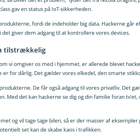
ass gav en status på IoT-sikkerheden.
produkterne, fordi de indeholder big data. Hackerne går e
 det giver dem adgang til at kontrollere vores devices.
 tilstrækkelig
m vi omgiver os med i hjemmet, er allerede blevet hacket. 
 er for dårlig. Det gælder vores elkedel, den smarte stikk
produkterne. De får også adgang til vores privatliv. Det g
 Med det kan hackerne se dig og din familie foran tv’et, 
t og vil tage tage bilen, så er der masser af eksempler 
otentielt set kan de skabe kaos i trafikken.