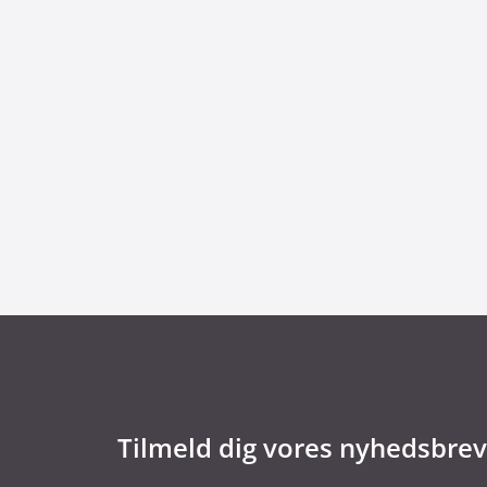
29. juni 2026
Kommentar til Folketingets akutpakke for
Tilmeld dig vores nyhedsbrev