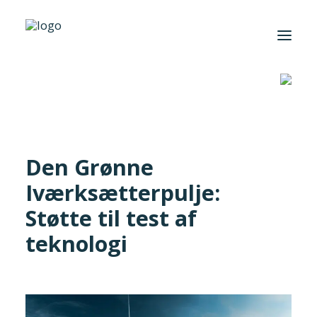
Hjem
/
Aktuelt
/
Nyhed
/
Den Grønne Iværksætterpulje: Støtte til test
af teknologi
Foreningen
Institutter
Den Grønne
Aktuelt
Iværksætterpulje:
Cases
Støtte til test af
teknologi
Search