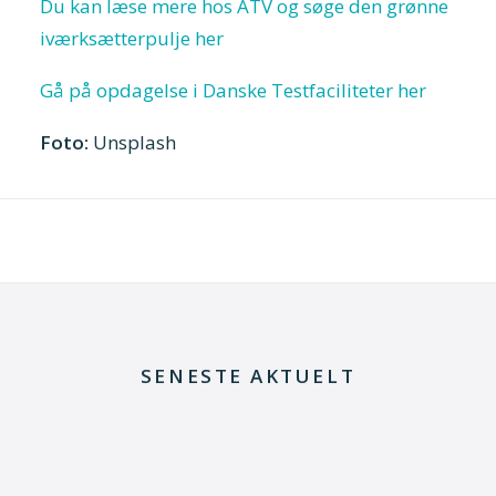
Du kan læse mere hos ATV og søge den grønne
iværksætterpulje her
Gå på opdagelse i Danske Testfaciliteter her
Foto:
Unsplash
SENESTE AKTUELT
29. juni 2026
Kommentar til Folketingets akutpakke for