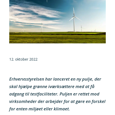
Tilmeld nyhedsbrev
Presse og pressemeddelelser
Kontakt
Dansk
English
12. oktober 2022
Danske Testfaciliteter
Erhvervsstyrelsen har lanceret en ny pulje, der
skal hjælpe grønne iværksættere med at få
adgang til testfaciliteter. Puljen er rettet mod
virksomheder der arbejder for at gøre en forskel
for enten miljøet eller klimaet.