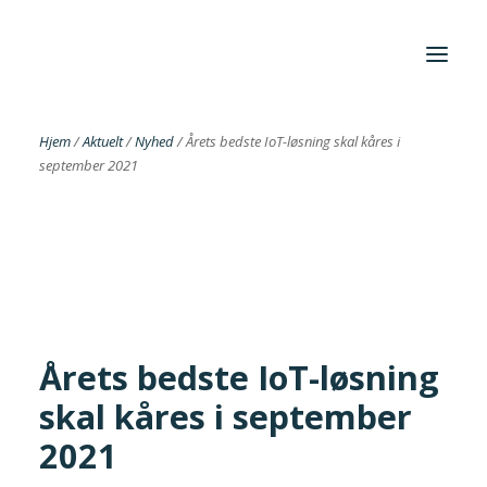
Hjem
/
Aktuelt
/
Nyhed
/
Årets bedste IoT-løsning skal kåres i
september 2021
Foreningen
Institutter
Aktuelt
Cases
Årets bedste IoT-løsning
skal kåres i september
Search
2021