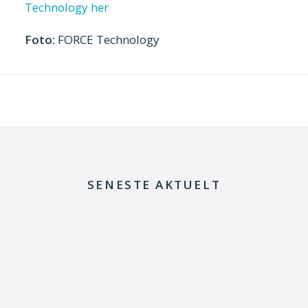
Technology her
Foto:
FORCE Technology
SENESTE AKTUELT
29. juni 2026
Kommentar til Folketingets akutpakke for
elnettet