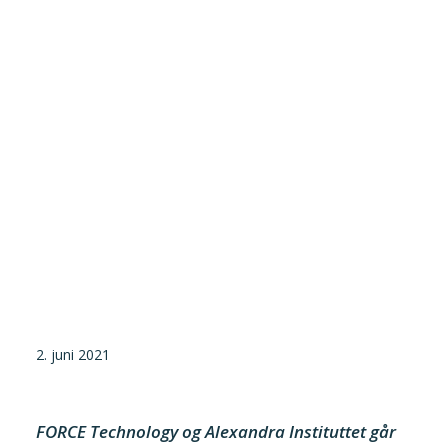
Tilmeld nyhedsbrev
Presse og pressemeddelelser
Kontakt
Dansk
English
Danske Testfaciliteter
2. juni 2021
FORCE Technology og Alexandra Instituttet går