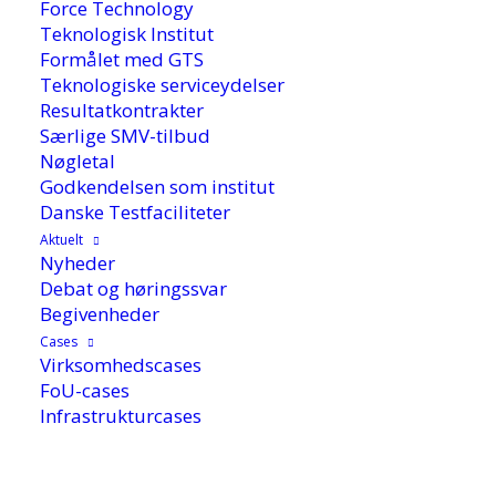
Force Technology
Teknologisk Institut
Formålet med GTS
Teknologiske serviceydelser
Resultatkontrakter
Særlige SMV-tilbud
Nøgletal
Godkendelsen som institut
Danske Testfaciliteter
Aktuelt
Nyheder
17. december 2025
Debat og høringssvar
Begivenheder
Cases
Virksomhedscases
I et samarbejde undersøger
Weidmüller
og
FoU-cases
Teknologisk Institut, om
humanoide
robotter
Infrastrukturcases
kan løse opgaver inden for opbygning af
kabeltavler med større fleksibilitet end