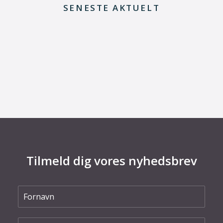
SENESTE AKTUELT
8. juli 2026
Dansk udviklingsprojekt vil redde printkort fra
skrotning
Tilmeld dig vores nyhedsbrev