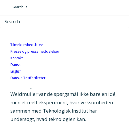
traditionelle, industrielle robotter.
Search
Hvordan kan
humanoide
robotter ændre
måden, vi arbejder på i fremtidens industri? Og
hvad sker der, hvis vi beder en robot gå i
menneskets spor og bruge det samme værktøj
Tilmeld nyhedsbrev
på samme måde? Ingen specialbyggede
Presse og pressemeddelelser
produktionshaller. Ingen tilpassede maskiner.
Kontakt
Bare robot og menneske, skulder ved skulder,
Dansk
English
foran et værkstedsbord.
Danske Testfaciliteter
For den tyske elektronikvirksomhed
Weidmüller
var de spørgsmål ikke bare en idé,
men et reelt eksperiment, hvor virksomheden
sammen med Teknologisk Institut har
undersøgt, hvad teknologien kan.