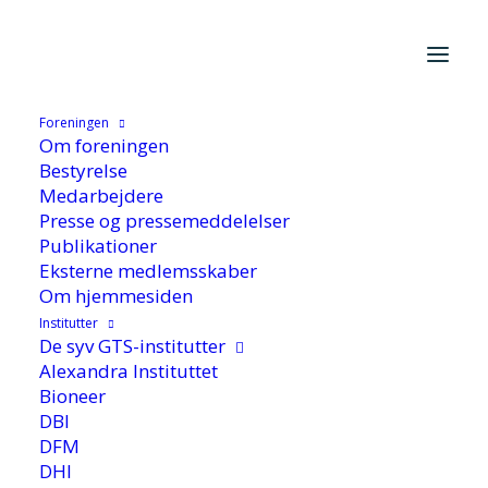
Hjem
/
Cases
/
FoU-cases
/
1 robot, 2 hænder – nyt eksperiment
udfordrer grænserne for automatisering
Foreningen
Om foreningen
Bestyrelse
Medarbejdere
Presse og pressemeddelelser
Publikationer
1 robot, 2 hænder – nyt
Eksterne medlemsskaber
Om hjemmesiden
eksperiment udfordrer
Institutter
grænserne for
De syv GTS-institutter
Alexandra Instituttet
automatisering
Bioneer
DBI
DFM
DHI