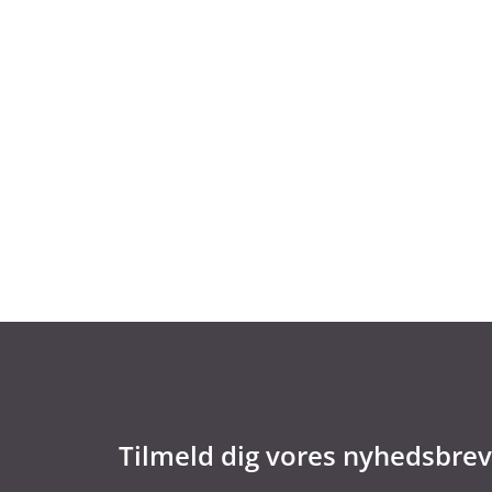
24. februar 2026
Hvordan skal vi nogensinde blive digit
Digital suverænitet er blevet et centralt beg
avanceret teknologi er ikke længere et luk
Tilmeld dig vores nyhedsbrev