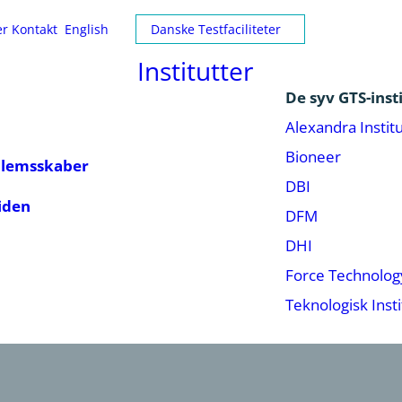
er
Kontakt
English
Danske Testfaciliteter
Institutter
De syv GTS-inst
Alexandra Institu
Bioneer
dlemsskaber
DBI
iden
DFM
DHI
Force Technolog
Teknologisk Insti